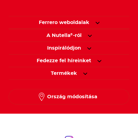
Ferrero weboldalak
A Nutella
-ról
®
Inspirálódjon
Fedezze fel híreinket
Termékek
Ország módosítása
Kövessen minket