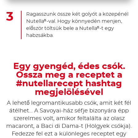
Ragasszunk össze két golyót a közepénél
Nutella
-val. Hogy könnyedén menjen,
®
először töltsük bele a Nutella
-t egy
®
habzsákba.
Egy gyengéd, édes csók.
Ossza meg a receptet a
#nutellarecept hashtag
megjelölésével
A lehető legromantikusabb csók, amit két fél
átélhet... A Savoyai-ház séfje bizonyára épp
szerelmes volt, amikor feltalálta az olasz
macaront, a Baci di Dama-t (Hölgyek csókja).
Fedezze fel ezt a különleges receptet egy