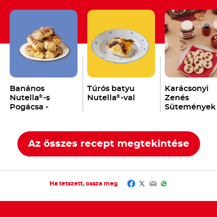
Banános
Túrós batyu
Karácsonyi
Nutella
-s
Nutella
-val
Zenés
®
®
Pogácsa -
Sütemények
Banichki
Nutella
-val
®
Az összes recept megtekintése
Facebook
Twitter
Email
WhatsApp
Ha tetszett, ossza meg