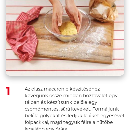
Az olasz macaron elkészítéséhez
keverjünk össze minden hozzávalót egy
tálban és készítsünk belőle egy
csomómentes, sűrű kevéket. Formáljunk
belőle golyókat és fedjük le őket egyesével
folpackkal, majd tegyük félre a hűtőbe
legalább egy órára.