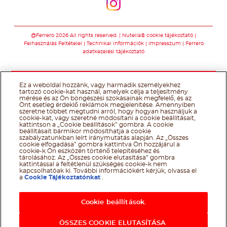
Kövessen minket
@Ferrero 2026 All rights reserved.
Nutella® cookie tájékoztató
Felhasználás Feltételei
Technikai információk
Impresszum
Ferrero
adatkezelési tájékoztató
Ez a weboldal hozzánk, vagy harmadik személyekhez
tartozó cookie-kat használ, amelyek célja a teljesítmény
mérése és az Ön böngészési szokásainak megfelelő, és az
Önt esetleg érdeklő reklámok megjelenítése. Amennyiben
szeretne többet megtudni arról, hogy hogyan használjuk a
cookie-kat, vagy szeretné módosítani a cookie beállításait,
kattintson a „Cookie beállítások” gombra. A cookie
beállításait bármikor módosíthatja a cookie
szabályzatunkban leírt iránymutatás alapján. Az „Összes
cookie elfogadása” gombra kattintva Ön hozzájárul a
cookie-k Ön eszközén történő telepítéséhez és
tárolásához. Az „Összes cookie elutasítása” gombra
kattintással a feltétlenül szükséges cookie-k nem
kapcsolhatóak ki. További információkért kérjük, olvassa el
a
Cookie Tájékoztatónkat
.
Cookie beállítások.
ÖSSZES COOKIE ELUTASÍTÁSA