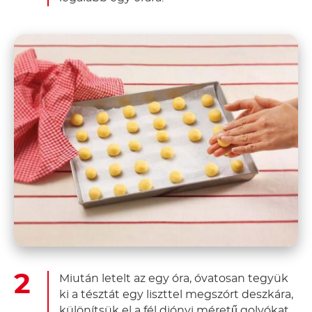
Miután letelt az egy óra, óvatosan tegyük
ki a tésztát egy liszttel megszórt deszkára,
különítsük el a fél diónyi méretű golyókat,