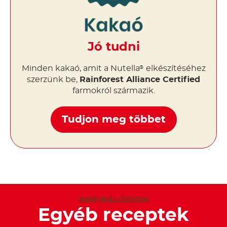
Jó tudni
Minden kakaó, amit a Nutella
elkészítéséhez
®
szerzünk be,
Rainforest Alliance Certified
farmokról származik.
Tudjon meg többet
INSPIRÁLÓDJON
Egyéb receptek