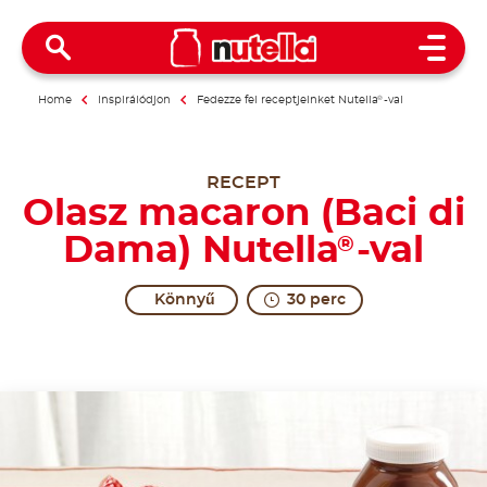
Open 
Home
Inspirálódjon
Fedezze fel receptjeinket Nutella
®
-val
RECEPT
Olasz macaron (Baci di
Dama) Nutella
-val
®
Könnyű
30 perc
A kiss that is gentle... and even sweeter.
The most romantic kiss you can have, being made up