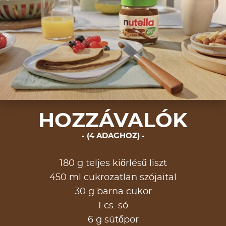
HOZZÁVALÓK
(4 ADAGHOZ)
180 g teljes kiőrlésű liszt
450 ml cukrozatlan szójaital
30 g barna cukor
1 cs. só
6 g sütőpor