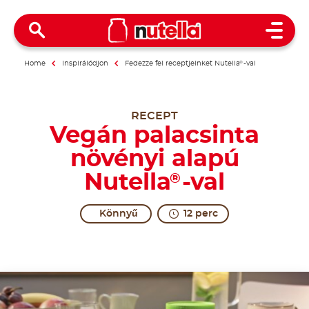
Open 
Home
Inspirálódjon
Fedezze fel receptjeinket Nutella
®
-val
RECEPT
Vegán palacsinta
növényi alapú
Nutella
-val
®
Könnyű
12 perc