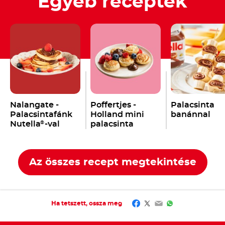
Egyéb receptek
Nalangate -
Poffertjes -
Palacsinta
Palacsintafánk
Holland mini
banánnal
Nutella
-val
palacsinta
®
Nutella
-val
®
Az összes recept megtekintése
Facebook
Twitter
Email
WhatsApp
Ha tetszett, ossza meg