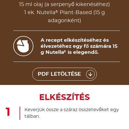
15 ml olaj (a serpenyő kikenéséhez)
®
1 ek. Nutella
Plant-Based (15 g
adagonként)
A recept elkészítéséhez és
élvezetéhez egy fő számára 15
g Nutella
is elegendő.
®
PDF LETÖLTÉSE
ELKÉSZÍTÉS
Keverjük össze a száraz összetevőket egy
tálban.