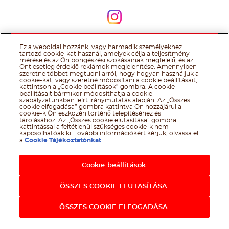
Kövessen minket
Ez a weboldal hozzánk, vagy harmadik személyekhez
@Ferrero 2026 All rights reserved.
Nutella® cookie tájékoztató
tartozó cookie-kat használ, amelyek célja a teljesítmény
Felhasználás Feltételei
Technikai információk
Impresszum
Ferrero
mérése és az Ön böngészési szokásainak megfelelő, és az
adatkezelési tájékoztató
Önt esetleg érdeklő reklámok megjelenítése. Amennyiben
szeretne többet megtudni arról, hogy hogyan használjuk a
cookie-kat, vagy szeretné módosítani a cookie beállításait,
kattintson a „Cookie beállítások” gombra. A cookie
beállításait bármikor módosíthatja a cookie
szabályzatunkban leírt iránymutatás alapján. Az „Összes
cookie elfogadása” gombra kattintva Ön hozzájárul a
cookie-k Ön eszközén történő telepítéséhez és
tárolásához. Az „Összes cookie elutasítása” gombra
kattintással a feltétlenül szükséges cookie-k nem
kapcsolhatóak ki. További információkért kérjük, olvassa el
a
Cookie Tájékoztatónkat
.
Cookie beállítások.
ÖSSZES COOKIE ELUTASÍTÁSA
ÖSSZES COOKIE ELFOGADÁSA