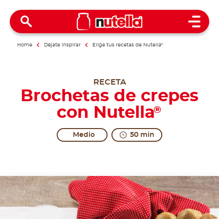
Open 
Home
Déjate inspirar
Elige tus recetas de Nutella
®
RECETA
Brochetas de crepes
con Nutella
®
Medio
50 min
Legendary sweetness.
Share the recipe with the hashtag #nutellarecipe
In France, crêpes are a symbol of understanding an