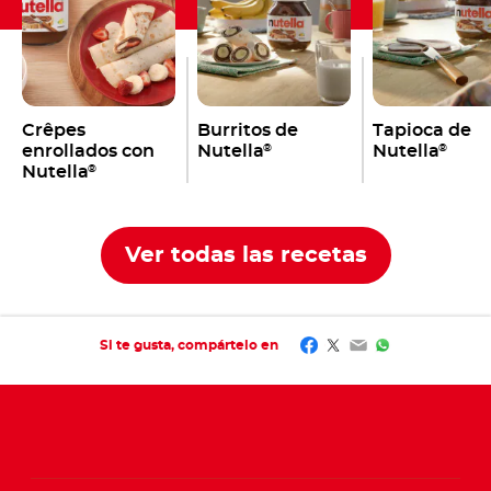
Crêpes
Burritos de
Tapioca de
enrollados con
Nutella
Nutella
®
®
Nutella
®
Ver todas las recetas
Facebook
Twitter
Email
WhatsApp
Si te gusta, compártelo en