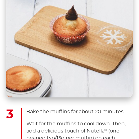
Bake the muffins for about 20 minutes.
Wait for the muffins to cool down. Then,
add a delicious touch of Nutella
(one
®
heaped tsp/15g per muffin) on each