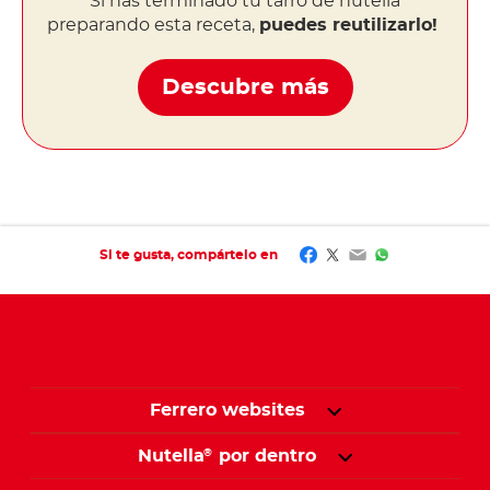
Si has terminado tu tarro de nutella
preparando esta receta,
puedes reutilizarlo!
Descubre más
Facebook
Twitter
Email
WhatsApp
Si te gusta, compártelo en
Ferrero websites
Nutella
por dentro
®