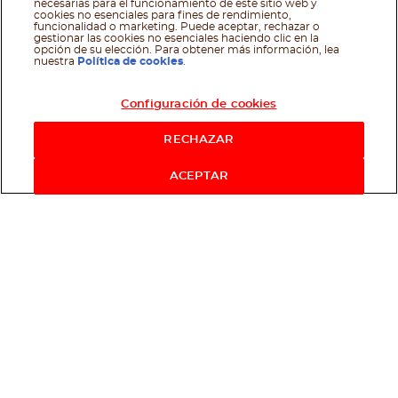
necesarias para el funcionamiento de este sitio web y
cookies no esenciales para fines de rendimiento,
funcionalidad o marketing. Puede aceptar, rechazar o
Síguenos en facebo
Síguenos en twit
Síguenos en 
gestionar las cookies no esenciales haciendo clic en la
opción de su elección. Para obtener más información, lea
nuestra
Política de cookies
.
@Ferrero 2026 TODOS LOS DERECHOS RESERVADOS
Política sobre cookies
Condiciones de uso
Requerimientos técnicos
Polìticas de Privacidad
Configuración de cookies
RECHAZAR
ACEPTAR