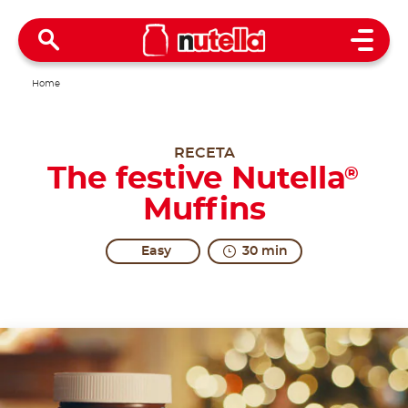
Open 
Home
RECETA
The festive Nutella
®
Muffins
Easy
30 min