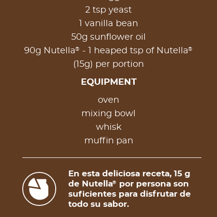
2 tsp yeast
1 vanilla bean
50g sunflower oil
®
®
90g Nutella
- 1 heaped tsp of Nutella
(15g) per portion
EQUIPMENT
oven​
mixing bowl​
whisk​
muffin pan
En esta deliciosa receta, 15 g
de Nutella
por persona son
®
suficientes para disfrutar de
todo su sabor.