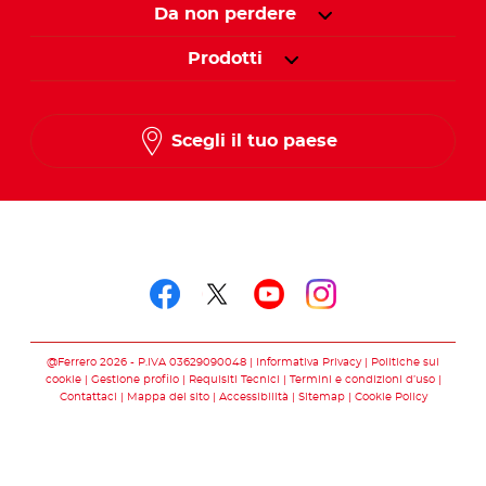
Da non perdere
Prodotti
Scegli il tuo paese
Seguici su
Seguici su facebook
Seguici su twitter
Seguici su you
Seguici su 
@Ferrero 2026 - P.IVA 03629090048
Informativa Privacy
Politiche sui
cookie
Gestione profilo
Requisiti Tecnici
Termini e condizioni d’uso
Contattaci
Mappa del sito
Accessibilità
Sitemap
Cookie Policy