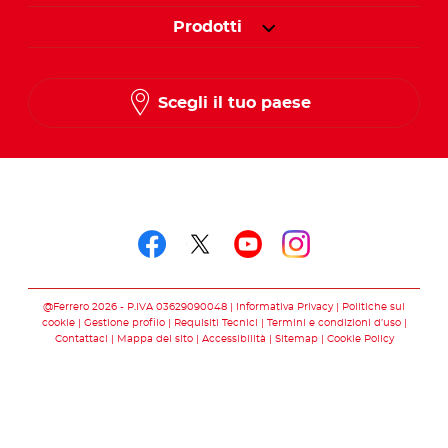
Prodotti
Scegli il tuo paese
Seguici su
Seguici su facebook
Seguici su twitter
Seguici su you
Seguici su 
@Ferrero 2026 - P.IVA 03629090048
Informativa Privacy
Politiche sui
cookie
Gestione profilo
Requisiti Tecnici
Termini e condizioni d’uso
Contattaci
Mappa del sito
Accessibilità
Sitemap
Cookie Policy