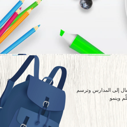
Sc
طفال إلى المدارس وترسم
م وينمو.