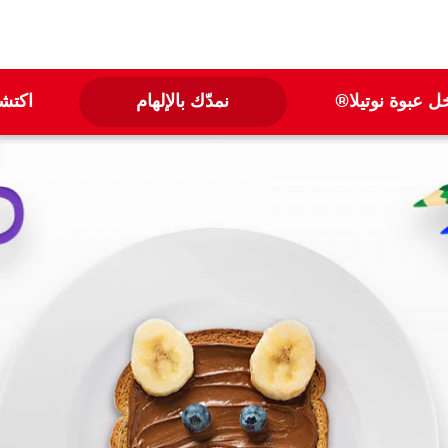
ل عبوة نوتيلا®
نمدّك بالإلهام
اكتشف