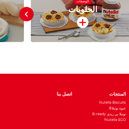
الوصفات
الحلويات
W
المنتجات
اتصل بنا
Nutella Biscuits
عبوة نوتيلا®
نوتيلا بي ريدي B-ready
Nutella &GO!