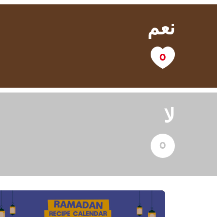
نعم
لا