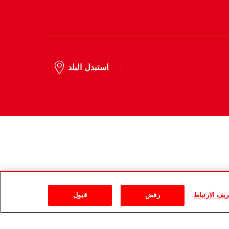
استبدل البلد
يف الارتباط
رفض
قبول