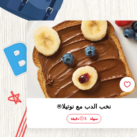
نخب الدب مع نوتيلا®
نخب الدب مع نوتيلا®
سهلة
5 دقيقة