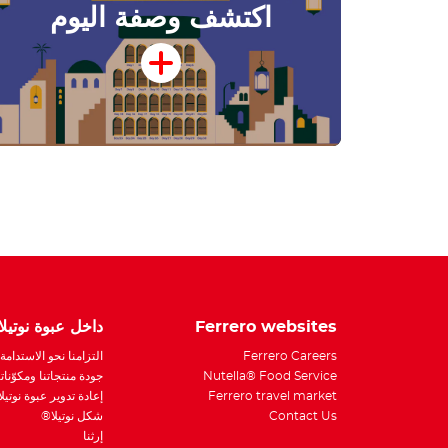
اكتشف وصفة اليوم
Ferrero websites
داخل عبوة نوتيل
Ferrero Careers
التزامنا نحو الاستدامة
Nutella® Food Service
جودة منتجاتنا ومكوّناتن
Ferrero travel market
إعادة تدوير عبوة نوتيل
Contact Us
شكل نوتيلا®
إرثنا