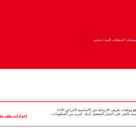
تخدام
المتطلبات الفنية
سياسة
 وملفات تعريف الارتباط غير الأساسية لأغراض الأداء
سية بالنقر على الخيار المفضل لديك. لمزيد من المعلومات،
إعدادات ملف تعر