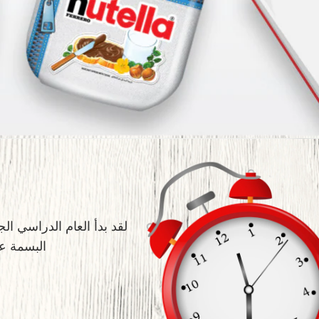
لقد بدأ العام الدراسي ا
البسمة عل