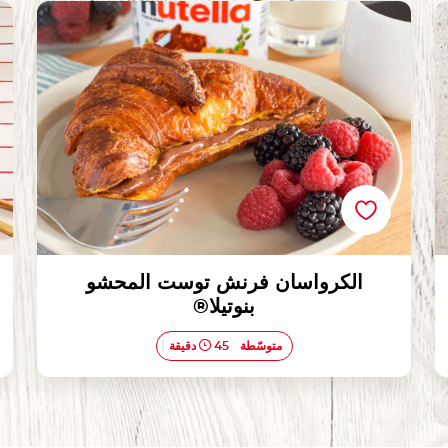
الكرواسان فرنش توست المحشو بنوتيلا®
الكرواسان فرنش توست المحشو
بنوتيلا®
متوسّطة
45 دقيقة