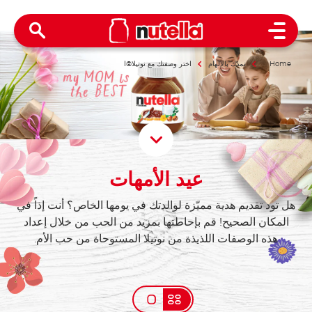
Open Menu
Home
نمدّك بالإلهام
اختر وصفتك مع نوتيلا®ا
roll Down
عيد الأمهات
هل تود تقديم هدية مميّزة لوالدتك في يومها الخاص؟ أنت إذاً في
المكان الصحيح! قم بإحاطتها بمزيد من الحب من خلال إعداد
هذه الوصفات اللذيذة من نوتيلا المستوحاة من حب الأم.