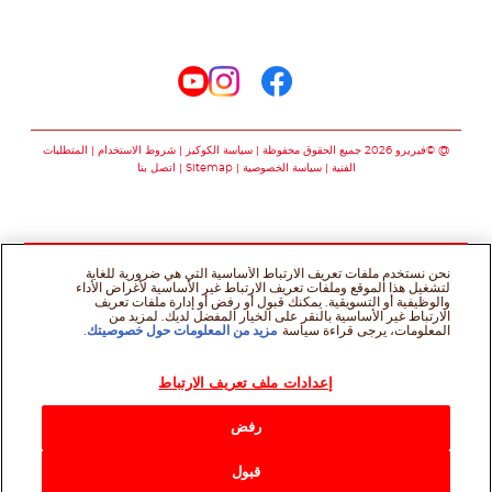
تابعنا على
تابعنا على facebook
تابعنا على instagram
تابعنا على youtube
@ ©فيريرو 2026 جميع الحقوق محفوظة
سياسة الكوكيز
شروط الاستخدام
المتطلبات
الفنية
سياسة الخصوصية
Sitemap
اتصل بنا
نحن نستخدم ملفات تعريف الارتباط الأساسية التي هي ضرورية للغاية
لتشغيل هذا الموقع وملفات تعريف الارتباط غير الأساسية لأغراض الأداء
والوظيفية أو التسويقية. يمكنك قبول أو رفض أو إدارة ملفات تعريف
الارتباط غير الأساسية بالنقر على الخيار المفضل لديك. لمزيد من
المعلومات، يرجى قراءة سياسة
مزيد من المعلومات حول خصوصيتك
.
إعدادات ملف تعريف الارتباط
رفض
قبول