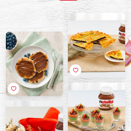
تورتة مع نوتيلا®
فطائر التوت و الزبادي مع
نوتيلا®
بانا كوتا مع نوتيلا
سكونز مع نوتيلا®