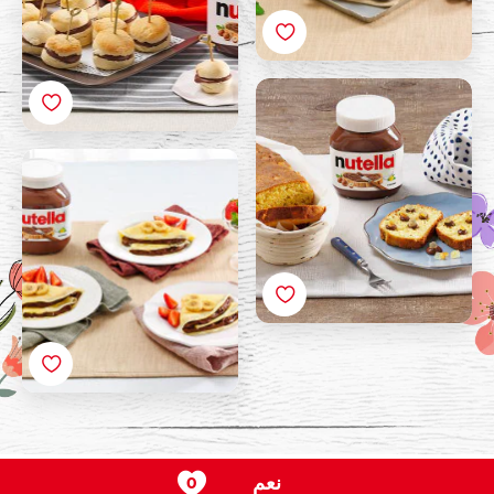
شرائح البريوش مع نوتيلا®
وفواكه حمضية مجففة
كريب نوتيلا وفواكه
نعم