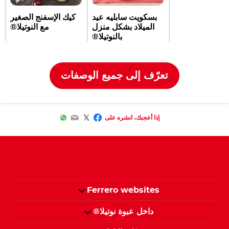
بسكويت سابليه عيد
كيك الإسفنج الصغير
الميلاد بشكل منزل
مع النوتيلا®
بالنوتيلا®‎
تعرّف إلى جميع الوصفات
WhatsApp
Email
Facebook
Twitter
إذا أعجبك، انشره على
Ferrero websites
داخل عبوة نوتيلا®