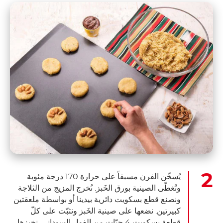
يُسخّن الفرن مسبقاً على حرارة 170 درجة مئوية
وتُغطّى الصينية بورق الخَبز. نُخرج المزيج من الثلاجة
ونصنع قطع بسكويت دائرية بيدينا أو بواسطة ملعقتين
كبيرتين. نضعها على صينية الخَبز ونثبّت على كلّ
قطعة بسكويت 4 حبّات من الفول السوداني. نخبزها