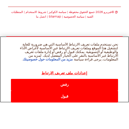
تابعنا على facebook
تابعنا على instagram
تابعنا على youtube
@ ©فيريرو 2026 جميع الحقوق محفوظة
سياسة الكوكيز
شروط الاستخدام
المتطلبات
الفنية
سياسة الخصوصية
Sitemap
اتصل بنا
نحن نستخدم ملفات تعريف الارتباط الأساسية التي هي ضرورية للغاية
لتشغيل هذا الموقع وملفات تعريف الارتباط غير الأساسية لأغراض الأداء
والوظيفية أو التسويقية. يمكنك قبول أو رفض أو إدارة ملفات تعريف
الارتباط غير الأساسية بالنقر على الخيار المفضل لديك. لمزيد من
المعلومات، يرجى قراءة سياسة
مزيد من المعلومات حول خصوصيتك
.
إعدادات ملف تعريف الارتباط
رفض
قبول