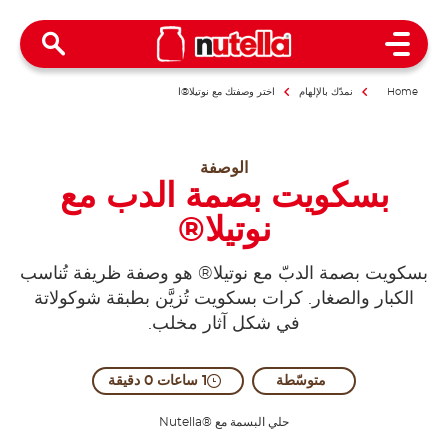
Open Menu
Home
نمدّك بالإلهام
اختر وصفتك مع نوتيلا®ا
الوصفة
بسكويت بصمة الدب مع
نوتيلا®
بسكويت بصمة الدبّ مع نوتيلا® هو وصفة ظريفة تُناسب
الكبار والصغار. كرات بسكويت تُزيَّن بطبقة شوكولاتة
في شكل آثار مخلب.
متوسّطة
1 ساعات 0 دقيقة
حلي البسمة مع ®Nutella