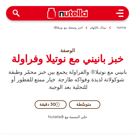
Open Menu
Home
نمدّك بالإلهام
اختر وصفتك مع نوتيلا®ا
الوصفة
خبز بانيني مع نوتيلا وفراولة
بانيني مع نوتيلا® والفراولة يجمع بين خبز محمّر وطبقة
شوكولاتة لذيذة وفواكه طازجة. خيار ممتع للفطور أو
للتحلية بعد الوجبة.
متوسّطة
30 دقيقة
حلي البسمة مع ®Nutella
Served with a smile.
Share the recipe with the hashtag #nutellarecipe