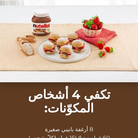
for young and old alike. And they contain fruit too!
تكفي 4 أشخاص
المكوّنات:
8 أرغفة بانيني صغيرة