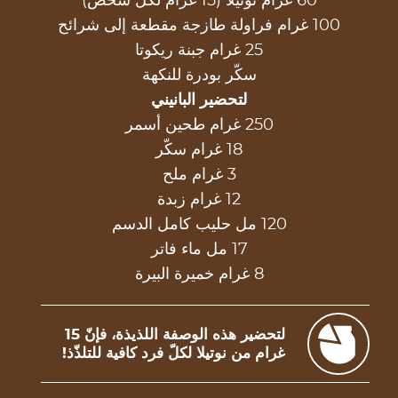
60 غرام نوتيلا (15 غرام لكلّ شخص)
100 غرام فراولة طازجة مقطعة إلى شرائح
25 غرام جبنة ريكوتا
سكّر بودرة للنكهة
لتحضير البانيني
250 غرام طحين أسمر
18 غرام سكّر
3 غرام ملح
12 غرام زبدة
120 مل حليب كامل الدسم
17 مل ماء فاتر
8 غرام خميرة البيرة
لتحضير هذه الوصفة اللذيذة، فإنّ 15
غرام من نوتيلا لكلّ فرد كافية للتلذّذ!