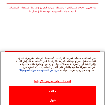
تابعنا على facebook
تابعنا على instagram
تابعنا على youtube
@ ©فيريرو 2026 جميع الحقوق محفوظة
سياسة الكوكيز
شروط الاستخدام
المتطلبات
الفنية
سياسة الخصوصية
Sitemap
اتصل بنا
نحن نستخدم ملفات تعريف الارتباط الأساسية التي هي ضرورية للغاية
لتشغيل هذا الموقع وملفات تعريف الارتباط غير الأساسية لأغراض الأداء
والوظيفية أو التسويقية. يمكنك قبول أو رفض أو إدارة ملفات تعريف
الارتباط غير الأساسية بالنقر على الخيار المفضل لديك. لمزيد من
المعلومات، يرجى قراءة سياسة
مزيد من المعلومات حول خصوصيتك
.
إعدادات ملف تعريف الارتباط
رفض
قبول