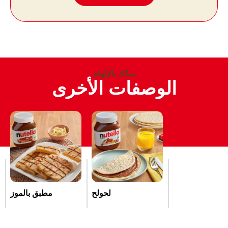
نمدّك بالإلهام
الوصفات الأخرى
لحولح
مطبق بالموز