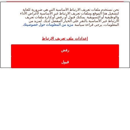
نحن نستخدم ملفات تعريف الارتباط الأساسية التي هي ضرورية للغاية
لتشغيل هذا الموقع وملفات تعريف الارتباط غير الأساسية لأغراض الأداء
والوظيفية أو التسويقية. يمكنك قبول أو رفض أو إدارة ملفات تعريف
الارتباط غير الأساسية بالنقر على الخيار المفضل لديك. لمزيد من
المعلومات، يرجى قراءة سياسة
مزيد من المعلومات حول خصوصيتك
.
إعدادات ملف تعريف الارتباط
رفض
قبول