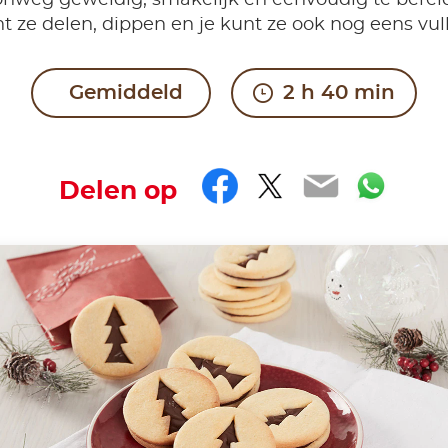
nweg geweldig, smakelijk en eenvoudig te bereid
t ze delen, dippen en je kunt ze ook nog eens vul
Gemiddeld
2 h 40 min
Facebook
Twitter
Email
Wha
Delen op