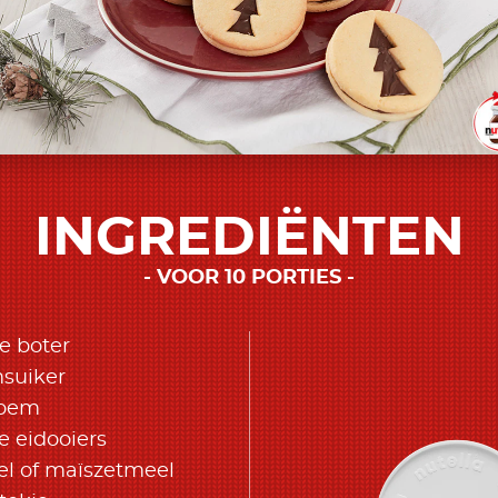
INGREDIËNTEN
VOOR 10 PORTIES
e boter
msuiker
loem
e eidooiers
el of maïszetmeel