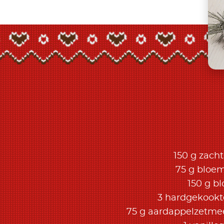
150 g zacht
75 g bloe
150 g b
3 hardgekookt
75 g aardappelzetme