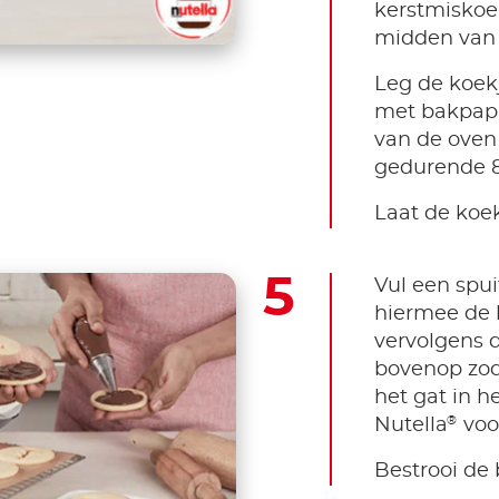
kerstmiskoe
midden van e
Leg de koek
met bakpapi
van de oven
gedurende 8
Laat de koek
Vul een spui
hiermee de 
vervolgens d
bovenop zod
het gat in h
®
Nutella
voor
Bestrooi de