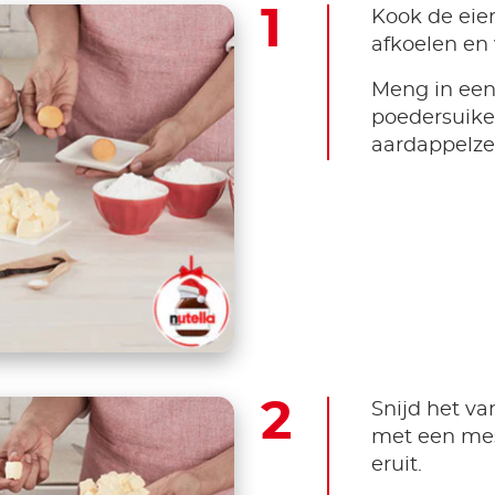
Kook de eier
afkoelen en 
Meng in ee
poedersuike
aardappelze
Snijd het va
met een mes
eruit.