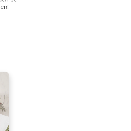
en. Je
len!
tsApp