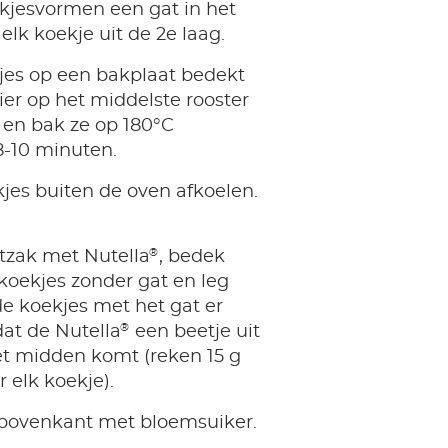
kjesvormen een gat in het
lk koekje uit de 2e laag.
jes op een bakplaat bedekt
er op het middelste rooster
 en bak ze op 180°C
-10 minuten.
jes buiten de oven afkoelen.
®
tzak met Nutella
, bedek
koekjes zonder gat en leg
e koekjes met het gat er
®
at de Nutella
een beetje uit
et midden komt (reken 15 g
 elk koekje).
 bovenkant met bloemsuiker.