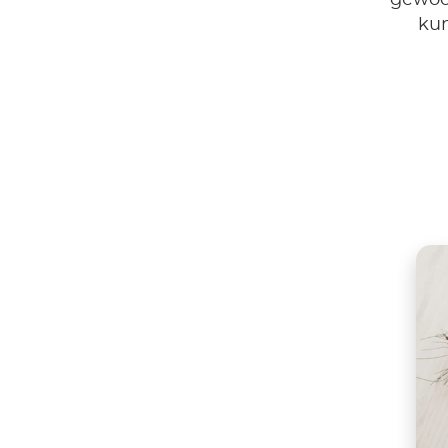
gewoo
kun