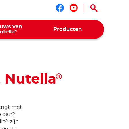
Volg ons op face
Volg ons op y
euws van
Producten
®
utella
 Nutella
®
rengt met
e dan?
®
lla
zijn