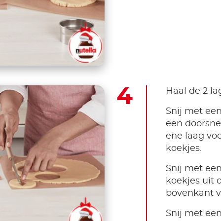
Haal de 2 la
Snij met ee
een doorsne
ene laag vo
koekjes.
Snij met ee
koekjes uit 
bovenkant v
Snij met ee