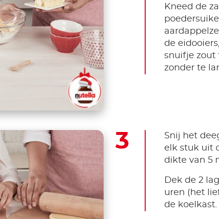
Kneed de za
poedersuike
aardappelze
de eidooiers
snuifje zout
zonder te la
Snij het dee
elk stuk uit
dikte van 5
Dek de 2 lag
uren (het lie
de koelkast.