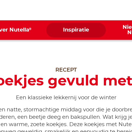
Ni
®
ver Nutella
Inspiratie
N
RECEPT
koekjes gevuld met
Een klassieke lekkernij voor de winter
een natte, stormachtige middag voor die je doorb
nderen, een beetje deeg en bakspullen. Wat krijg j
r en warme, zoete koekjes. Deze koekjes met Nute