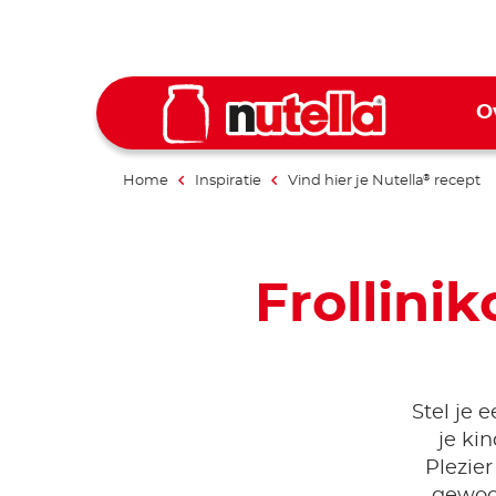
O
Home
Inspiratie
Vind hier je Nutella
recept
®
Frollini
Stel je 
je ki
Plezie