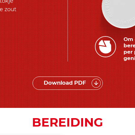
stokje
e zout
Om d
bere
per 
geni
Download PDF
BEREIDING