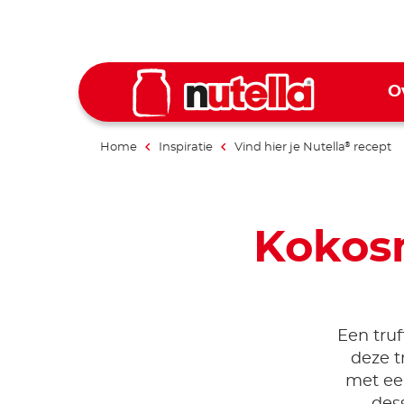
O
Home
Inspiratie
Vind hier je Nutella
recept
®
Kokosn
Een truf
deze t
met een