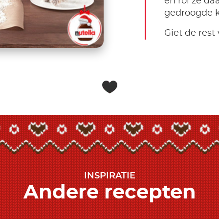
en rol ze da
gedroogde k
Giet de rest
INSPIRATIE
Andere recepten