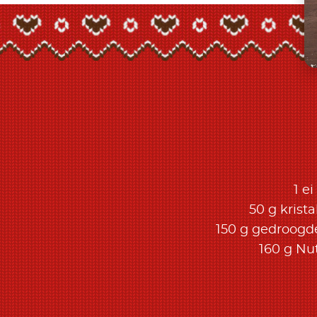
1 ei
50 g krista
150 g gedroogd
160 g Nut