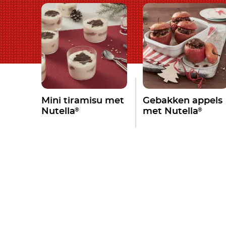
Mini tiramisu met
Gebakken appels
®
®
Nutella
met Nutella