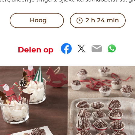
ert, alleen je vingers. Sjieke kerstknabbels? Ja, g
Hoog
2 h 24 min
Facebook
Twitter
Email
Wha
Delen op