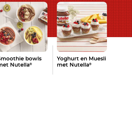
Smoothie bowls
Yoghurt en Muesli
®
®
met Nutella
met Nutella