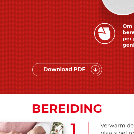
Om d
bere
per 
geni
Download PDF
BEREIDING
Verwarm de 
plaats het r