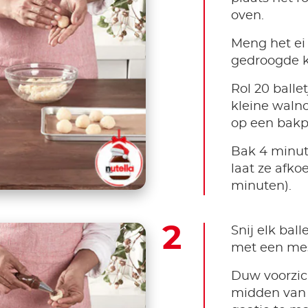
oven.
Meng het ei
gedroogde k
Rol 20 balle
kleine walno
op een bakp
Bak 4 minute
laat ze afkoe
minuten).
Snij elk ball
met een mes
Duw voorzic
midden van 