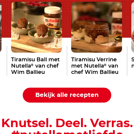
Tiramisu Ball met
Tiramisu Verrine
®
®
Nutella
van chef
met Nutella
van
Wim Ballieu
chef Wim Ballieu
Bekijk alle recepten
Knutsel. Deel. Verras.