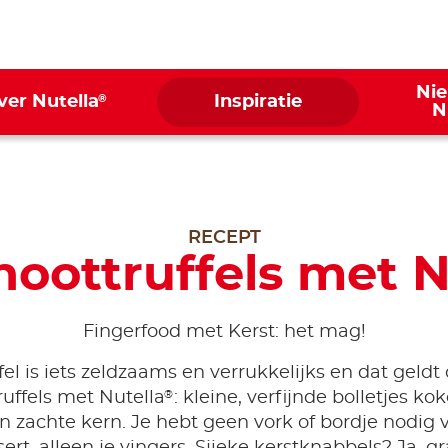
Ni
®
ver Nutella
Inspiratie
N
RECEPT
oottruffels met N
Fingerfood met Kerst: het mag!
fel is iets zeldzaams en verrukkelijks en dat geldt
®
ruffels met Nutella
: kleine, verfijnde bolletjes ko
 zachte kern. Je hebt geen vork of bordje nodig 