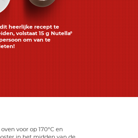
it heerlijke recept te
iden, volstaat 15 g Nutella
®
persoon om van te
eten!
oven voor op 170°C en
ooster in het midden van de