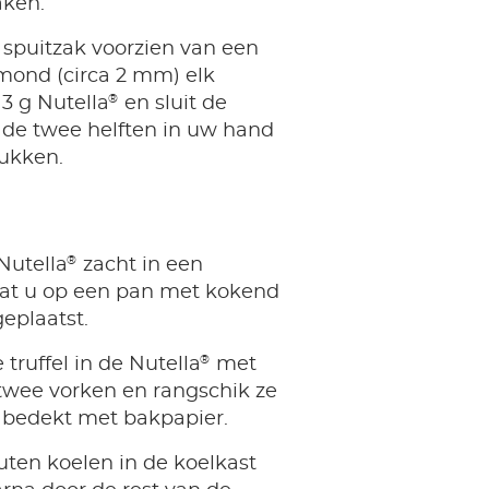
aken.
 spuitzak voorzien van een
mond (circa 2 mm) elk
®
 3 g Nutella
en sluit de
r de twee helften in uw hand
ukken.
®
Nutella
zacht in een
at u op een pan met kokend
eplaatst.
®
truffel in de Nutella
met
twee vorken en rangschik ze
 bedekt met bakpapier.
uten koelen in de koelkast