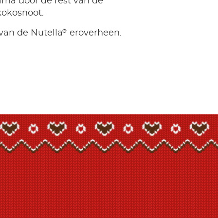
arna door de rest van de
okosnoot.
®
 van de Nutella
eroverheen.