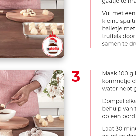
gaatje te m
Vul met een
kleine spuit
balletje met
truffels doo
samen te dr
Maak 100 g 
kommetje d
water hebt g
Dompel elke 
behulp van 
op een bord
Laat 30 min