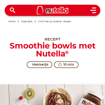
Open 
Home
Inspiratie
Vind hier je Nutella
®
recept
RECEPT
Smoothie bowls met
Nutella
®
Makkelijk
10 min