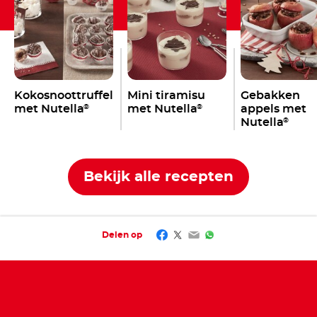
Kokosnoottruffels
Mini tiramisu
Gebakken
met Nutella
met Nutella
appels met
®
®
Nutella
®
Bekijk alle recepten
Facebook
Twitter
Email
WhatsApp
Delen op