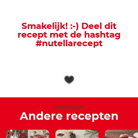
Smakelijk! :-) Deel dit
recept met de hashtag
#nutellarecept
INSPIRATIE
Andere recepten