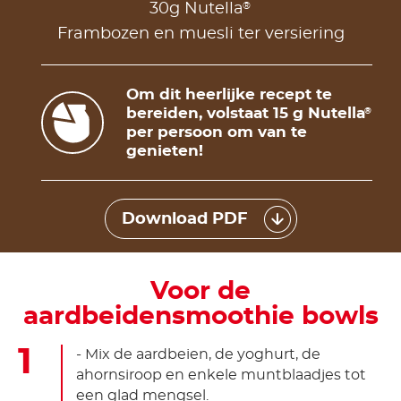
®
30g Nutella
Frambozen en muesli ter versiering
Om dit heerlijke recept te
bereiden, volstaat 15 g Nutella
®
per persoon om van te
genieten!
Download PDF
Voor de
aardbeidensmoothie bowls
- Mix de aardbeien, de yoghurt, de
ahornsiroop en enkele muntblaadjes tot
een glad mengsel.