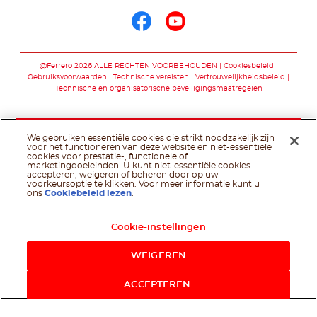
Volg ons op faceb
Volg ons op yo
@Ferrero 2026 ALLE RECHTEN VOORBEHOUDEN
Cookiesbeleid
Gebruiksvoorwaarden
Technische vereisten
Vertrouwelijkheidsbeleid
Technische en organisatorische beveiligingsmaatregelen
We gebruiken essentiële cookies die strikt noodzakelijk zijn
voor het functioneren van deze website en niet-essentiële
cookies voor prestatie-, functionele of
marketingdoeleinden. U kunt niet-essentiële cookies
accepteren, weigeren of beheren door op uw
voorkeursoptie te klikken. Voor meer informatie kunt u
ons
Cookiebeleid lezen
.
Cookie-instellingen
WEIGEREN
ACCEPTEREN