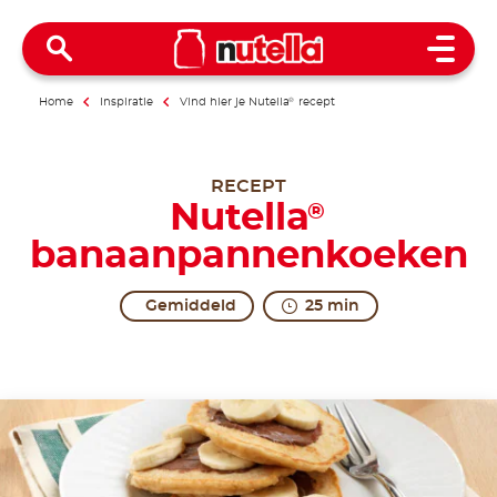
Open 
Home
Inspiratie
Vind hier je Nutella
®
recept
RECEPT
Nutella
®
banaanpannenkoeken
Gemiddeld
25 min