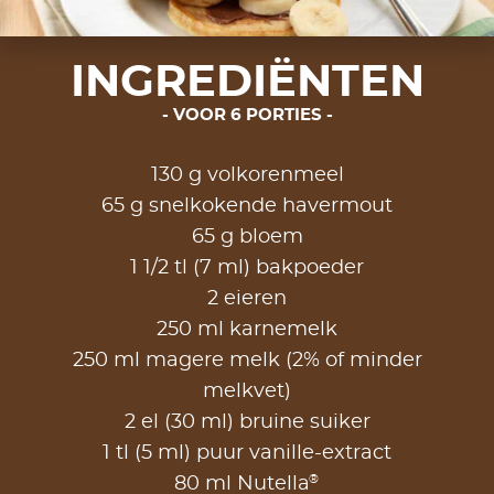
INGREDIËNTEN
VOOR 6 PORTIES
130 g volkorenmeel
65 g snelkokende havermout
65 g bloem
1 1/2 tl (7 ml) bakpoeder
2 eieren
250 ml karnemelk
250 ml magere melk (2% of minder
melkvet)
2 el (30 ml) bruine suiker
1 tl (5 ml) puur vanille-extract
®
80 ml Nutella