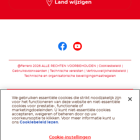
Land wijzigen
Volg ons op
Volg ons op faceb
Volg ons op yo
@Ferrero 2026 ALLE RECHTEN VOORBEHOUDEN
Cookiesbeleid
Gebruiksvoorwaarden
Technische vereisten
Vertrouwelijkheidsbeleid
Technische en organisatorische beveiligingsmaatregelen
We gebruiken essentiële cookies die strikt noodzakelijk zijn
voor het functioneren van deze website en niet-essentiële
cookies voor prestatie-, functionele of
marketingdoeleinden. U kunt niet-essentiële cookies
accepteren, weigeren of beheren door op uw
voorkeursoptie te klikken. Voor meer informatie kunt u
ons
Cookiebeleid lezen
.
Cookie-instellingen