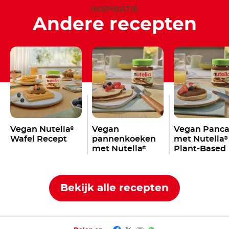
INSPIRATIE
Andere recepten
Vegan Nutella
Vegan
Vegan Panca
®
Wafel Recept
pannenkoeken
met Nutella
®
met Nutella
Plant-Based
®
Plant-Based
Bekijk alle recepten