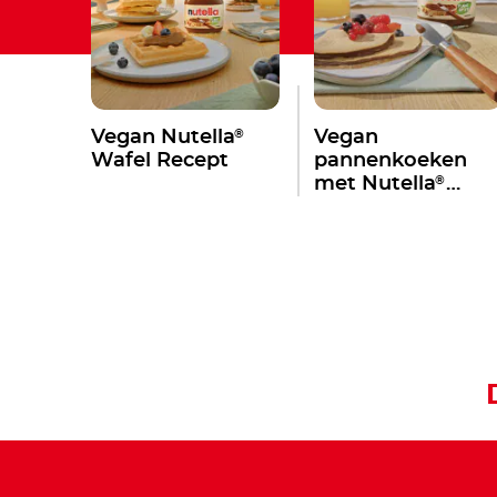
®
Vegan Nutella
Vegan
Wafel Recept
pannenkoeken
®
met Nutella
Plant-Based