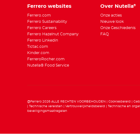
Ferrero websites
Over Nutella
®
Ferrero.com
Onze acties
Ferrero Sustainability
Nieuwe look
Ferrero Careers
Onze Geschiedenis
Ferrero Hazelnut Company
FAQ
Ferrero Linkedin
Tictac.com
Kinder.com
FerreroRocher.com
Nutella® Food Service
@Ferrero 2026 ALLE RECHTEN VOORBEHOUDEN
Cookiesbeleid
Geb
Technische vereisten
Vertrouwelijkheidsbeleid
Technische en organ
beveiligingsmaatregelen