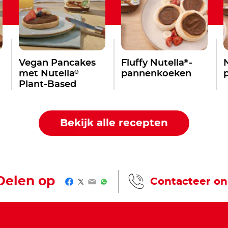
®
Vegan Pancakes
Fluffy Nutella
-
®
met Nutella
pannenkoeken
Plant-Based
Bekijk alle recepten
Delen op
Contacteer on
Facebook
Twitter
Email
WhatsApp