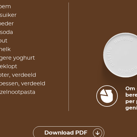
loem
lsuiker
oeder
ksoda
zout
melk
gere yoghurt
 geklopt
ter, verdeeld
bessen, verdeeld
Om d
zelnootpasta
bere
per 
geni
Download PDF