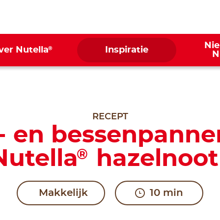
Ni
®
ver Nutella
Inspiratie
N
RECEPT
- en bessenpann
utella
hazelnoot
®
Makkelijk
10 min