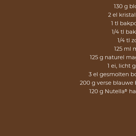
130 g b
2 el krista
1 tl bakp
1/4 tl ba
1/4 tl 
125 ml 
125 g naturel ma
1 ei, licht
3 el gesmolten bo
200 g verse blauwe 
®
120 g Nutella
ha