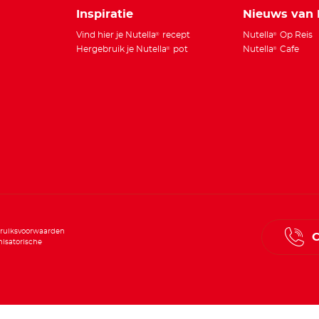
Inspiratie
Nieuws van 
Vind hier je Nutella
recept
Nutella
Op Reis
®
®
Hergebruik je Nutella
pot
Nutella
Cafe
®
®
ruiksvoorwaarden
C
isatorische