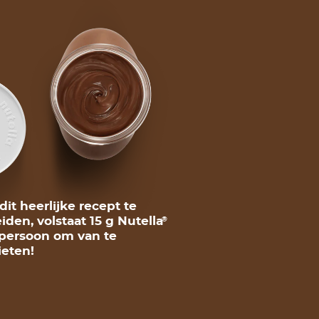
it heerlijke recept te
iden, volstaat 15 g Nutella
®
persoon om van te
eten!