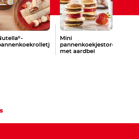
®
Nutella
-
Mini
pannenkoekrolletjes
pannenkoekjestoren
met aardbei
s