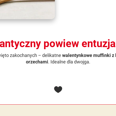
ntyczny powiew entuzj
więto zakochanych – delikatne
walentynkowe muffinki z
orzechami
. Idealne dla dwojga.