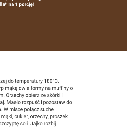
lla
na 1 porcję!
®
rzej do temperatury 180°C.
yp mąką dwie formy na muffiny o
m. Orzechy obierz ze skórki i
aj. Masło rozpuść i pozostaw do
a. W misce połącz suche
e mąki, cukier, orzechy, proszek
szczyptę soli. Jajko rozbij