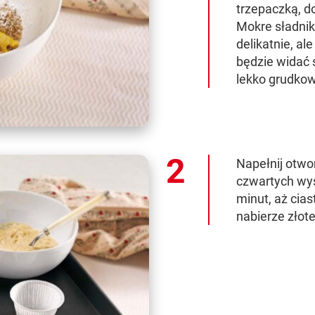
trzepaczką, d
Mokre sładnik
delikatnie, ale
będzie widać 
lekko grudkow
Napełnij otwo
czwartych wys
minut, aż cias
nabierze złote