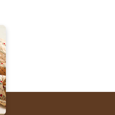
sApp
ella
and walnuts. Perfect to enjoy together.
®