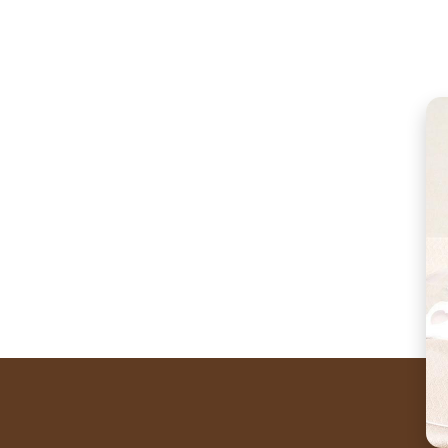
The romantic side of 
Special softness for th