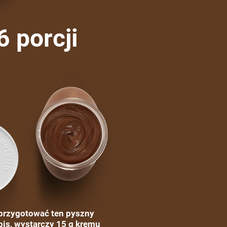
6 porcji
przygotować ten pyszny
pis, wystarczy 15 g kremu