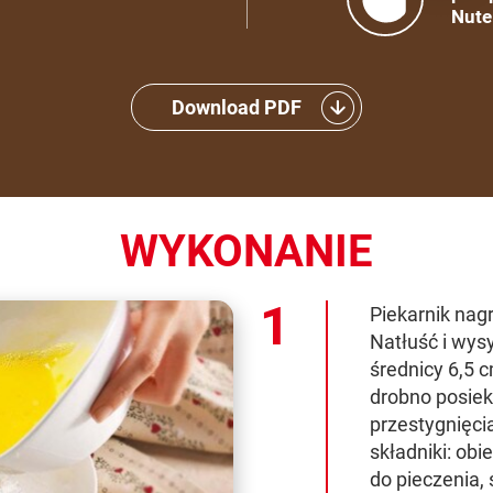
Nute
Download PDF
WYKONANIE
Piekarnik nag
Natłuść i wys
średnicy 6,5 c
drobno posiek
przestygnięci
składniki: obi
do pieczenia, 