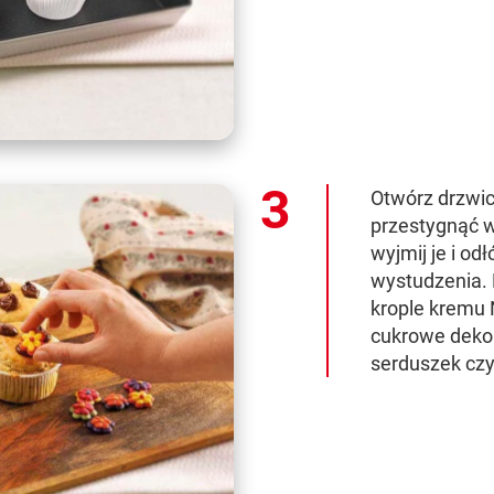
Otwórz drzwic
przestygnąć w
wyjmij je i od
wystudzenia. 
krople kremu 
cukrowe dekor
serduszek czy