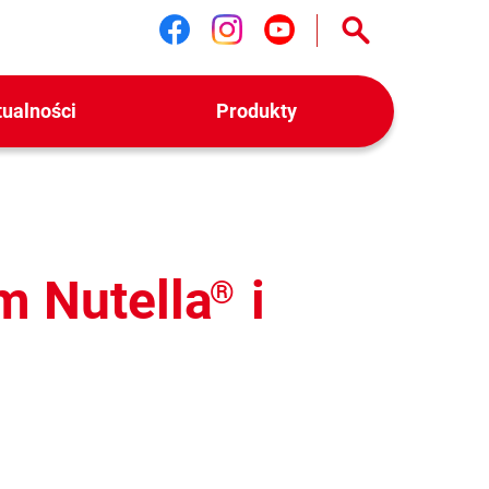
Śledź nas na facebook
Śledź nas na instag
Śledź nas na yo
tualności
Produkty
m Nutella
i
®