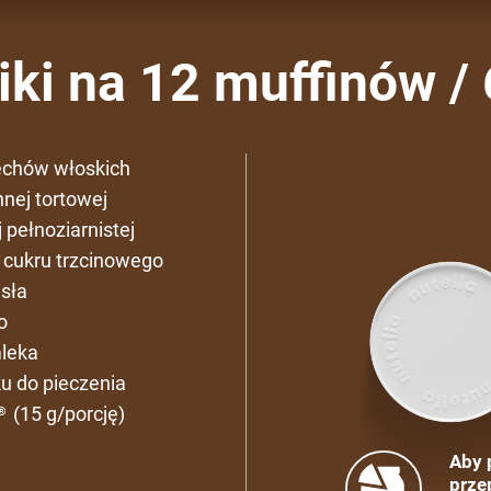
ki na 12 muffinów / 
echów włoskich
nej tortowej
 pełnoziarnistej
 cukru trzcinowego
sła
o
leka
u do pieczenia
(15 g/porcję)
®
Aby 
prze