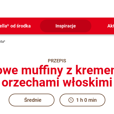
ella
od środka
Inspiracje
Ak
®
lla
®
PRZEPIS
we muffiny z kreme
orzechami włoskimi
Średnie
1 h 0 min