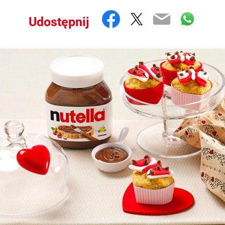
Facebook
Twitter
Email
What
Udostępnij
excitement.
e festival of lovers: the softness of Valentine's Muffins with Nut