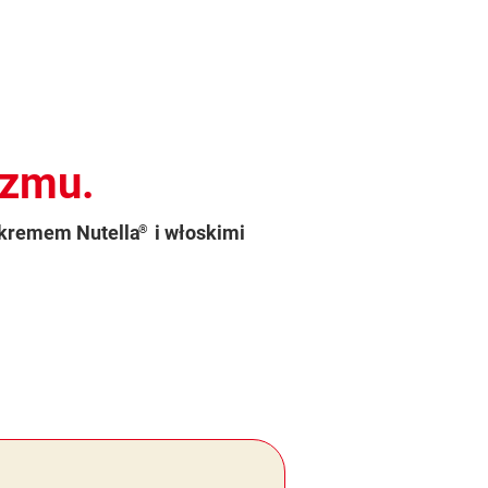
azmu.
 kremem Nutella
i włoskimi
®