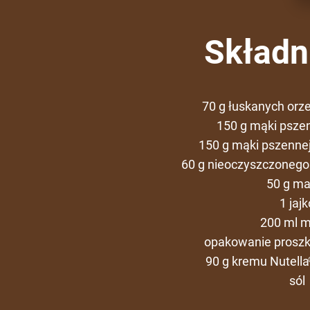
Składni
70 g łuskanych orz
150 g mąki pszen
150 g mąki pszennej
60 g nieoczyszczonego
50 g ma
1 jajk
200 ml m
opakowanie proszk
90 g kremu Nutella
sól