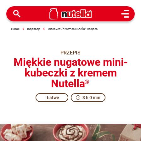
Open M
Home
Inspiracje
Discover Christmas Nutella
®
Recipes
PRZEPIS
Miękkie nugatowe mini-
kubeczki z kremem
Nutella
®
Łatwe
3 h 0 min