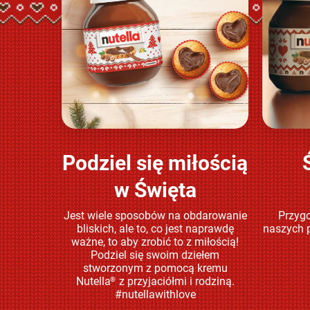
Podziel się miłością
Sprawdź
w Święta
Jest wiele sposobów na obdarowanie
Przygo
bliskich, ale to, co jest naprawdę
naszych p
ważne, to aby zrobić to z miłością!
Podziel się swoim dziełem
stworzonym z pomocą kremu
Nutella
z przyjaciółmi i rodziną.
®
#nutellawithlove