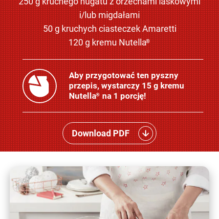
250 g kruchego nugatu z orzechami laskowymi
i/lub migdałami
50 g kruchych ciasteczek Amaretti
120 g kremu Nutella
®
Aby przygotować ten pyszny
przepis, wystarczy 15 g kremu
Nutella
na 1 porcję!
®
Download PDF