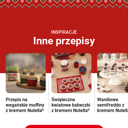
INSPIRACJE
Inne przepisy
Przepis na
Świąteczne
Waniliowe
wegańskie muffiny
kwiatowe babeczki
semifreddo z
z kremem Nutella
z kremem Nutella
kremem Nutell
®
®