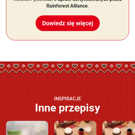
Rainforest Alliance
.
Dowiedz się więcej
INSPIRACJE
Inne przepisy