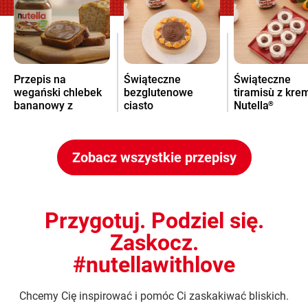
Przepis na
Świąteczne
Świąteczne
wegański chlebek
bezglutenowe
tiramisù z kr
bananowy z
ciasto
Nutella
®
kremem Nutella
pomarańczowe z
®
kremem Nutella
®
Zobacz wszystkie przepisy
Przygotuj. Podziel się.
Zaskocz.
#nutellawithlove
Chcemy Cię inspirować i pomóc Ci zaskakiwać bliskich.