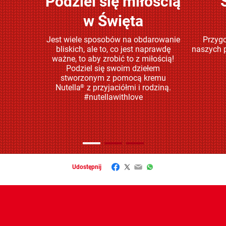
Podziel się miłością
Sprawdź
w Święta
Jest wiele sposobów na obdarowanie
Przygo
bliskich, ale to, co jest naprawdę
naszych p
ważne, to aby zrobić to z miłością!
Podziel się swoim dziełem
stworzonym z pomocą kremu
Nutella
z przyjaciółmi i rodziną.
®
#nutellawithlove
Facebook
Twitter
Email
WhatsApp
Udostępnij