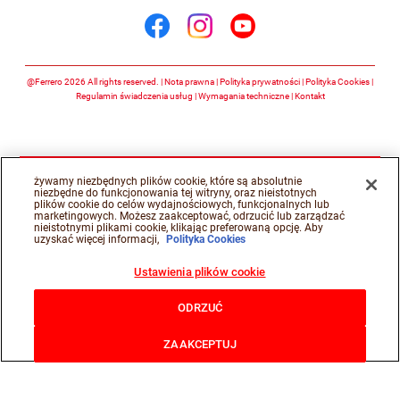
Śledź nas na facebook
Śledź nas na insta
Śledź nas na y
@Ferrero 2026 All rights reserved.
Nota prawna
Polityka prywatności
Polityka Cookies
Regulamin świadczenia usług
Wymagania techniczne
Kontakt
żywamy niezbędnych plików cookie, które są absolutnie
niezbędne do funkcjonowania tej witryny, oraz nieistotnych
plików cookie do celów wydajnościowych, funkcjonalnych lub
marketingowych. Możesz zaakceptować, odrzucić lub zarządzać
nieistotnymi plikami cookie, klikając preferowaną opcję. Aby
uzyskać więcej informacji,
Polityka Cookies
Ustawienia plików cookie
ODRZUĆ
ZAAKCEPTUJ