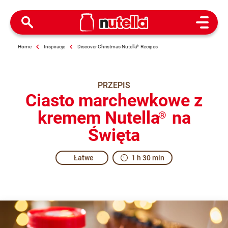
Open M
Home
Inspiracje
Discover Christmas Nutella
®
Recipes
PRZEPIS
Ciasto marchewkowe z
kremem Nutella
na
®
Święta
Łatwe
1 h 30 min