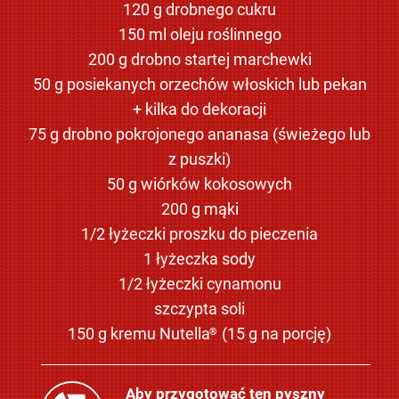
120 g drobnego cukru
150 ml oleju roślinnego
200 g drobno startej marchewki
50 g posiekanych orzechów włoskich lub pekan
+ kilka do dekoracji
75 g drobno pokrojonego ananasa (świeżego lub
z puszki)
50 g wiórków kokosowych
200 g mąki
1/2 łyżeczki proszku do pieczenia
1 łyżeczka sody
1/2 łyżeczki cynamonu
szczypta soli
150 g kremu Nutella
(15 g na porcję)
®
Aby przygotować ten pyszny