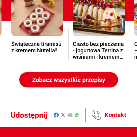
Świąteczne tiramisù
Ciasto bez pieczenia
C
o
z kremem Nutella
- jogurtowa Terrina z
–
®
wiśniami i kremem
Nutella
- przepis
N
®
Zobacz wszystkie przepisy
Udostępnij
Kontakt
Facebook
Twitter
Email
WhatsApp