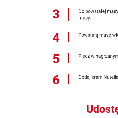
Do powstałej masy 
masy.
Powstałą masę wle
Piecz w nagrzanym 
Dodaj krem Nutell
Udostę