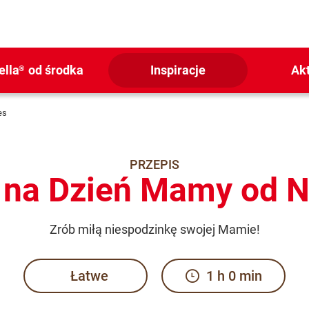
ella
od środka
Inspiracje
Ak
®
es
PRZEPIS
 na Dzień Mamy od N
Zrób miłą niespodzinkę swojej Mamie!
Łatwe
1 h 0 min