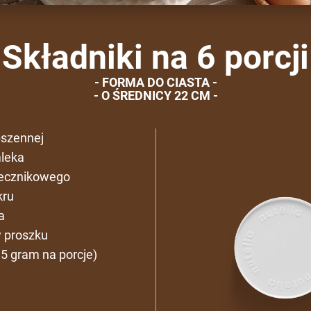
Składniki na 6 porcji
FORMA DO CIASTA
O ŚREDNICY 22 CM
pszennej
leka
necznikowego
kru
a
w proszku
5 gram na porcje)