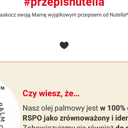
#przepisnutella
askocz swoją Mamę wyjątkowym przepisem od Nutella
Czy wiesz, że…
Nasz olej palmowy jest
w 100% c
RSPO jako zrównoważony i ide
Zobowiązujemy się również
do 