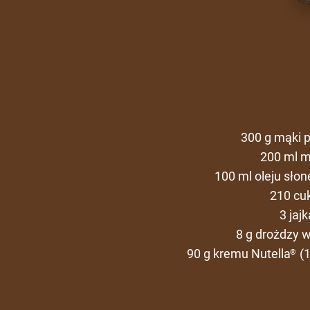
300 g mąki 
200 ml m
100 ml oleju sło
210 cu
3 jajk
8 g drożdzy 
90 g kremu Nutella
(1
®