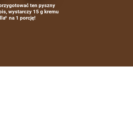
przygotować ten pyszny
pis, wystarczy 15 g kremu
lla
na 1 porcję!
®