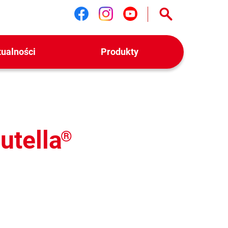
Śledź nas na facebook
Śledź nas na instag
Śledź nas na yo
tualności
Produkty
utella
®