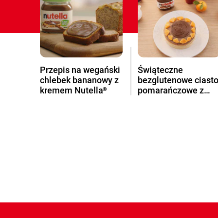
Przepis na wegański
Świąteczne
chlebek bananowy z
bezglutenowe ciast
kremem Nutella
pomarańczowe z
®
kremem Nutella
®