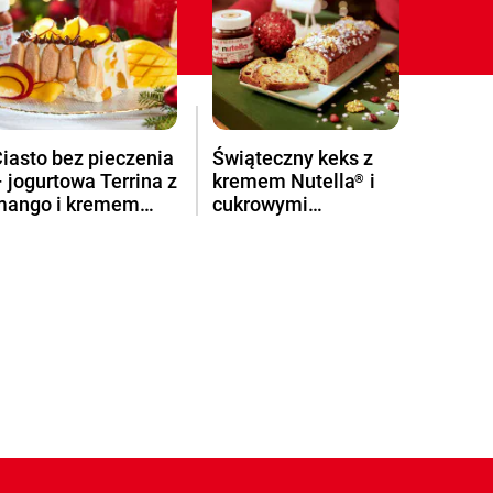
iasto bez pieczenia
Świąteczny keks z
 jogurtowa Terrina z
kremem Nutella
i
®
mango i kremem
cukrowymi
utella
na Święta
śnieżynkami
®