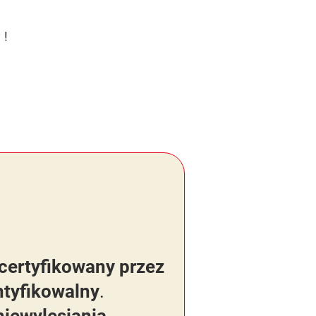
!
®
ertyfikowany przez
ntyfikowalny
.
niewylesiania
.