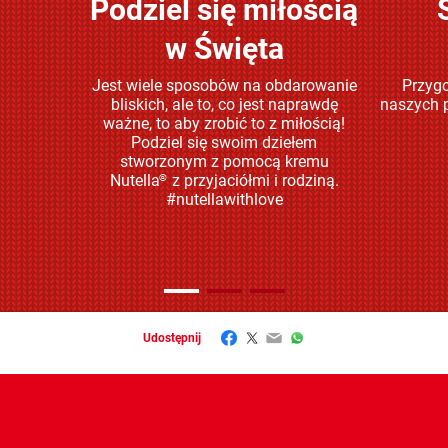
Podziel się miłością
Sprawdź
w Święta
Jest wiele sposobów na obdarowanie
Przygo
bliskich, ale to, co jest naprawdę
naszych p
ważne, to aby zrobić to z miłością!
Podziel się swoim dziełem
stworzonym z pomocą kremu
Nutella
z przyjaciółmi i rodziną.
®
#nutellawithlove
Facebook
Twitter
Email
WhatsApp
Udostępnij