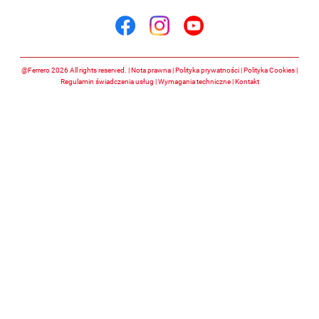
Śledź nas na
Śledź nas na facebook
Śledź nas na insta
Śledź nas na y
@Ferrero 2026 All rights reserved.
Nota prawna
Polityka prywatności
Polityka Cookies
Regulamin świadczenia usług
Wymagania techniczne
Kontakt