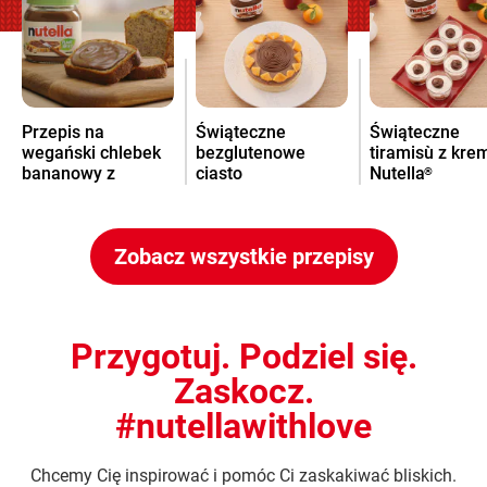
Przepis na
Świąteczne
Świąteczne
wegański chlebek
bezglutenowe
tiramisù z kr
bananowy z
ciasto
Nutella
®
kremem Nutella
pomarańczowe z
®
kremem Nutella
®
Zobacz wszystkie przepisy
Przygotuj. Podziel się.
Zaskocz.
#nutellawithlove
Chcemy Cię inspirować i pomóc Ci zaskakiwać bliskich.