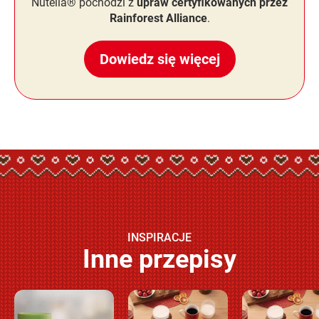
Nutella® pochodzi z
upraw certyfikowanych przez
Rainforest Alliance
.
Dowiedz się więcej
INSPIRACJE
Inne przepisy