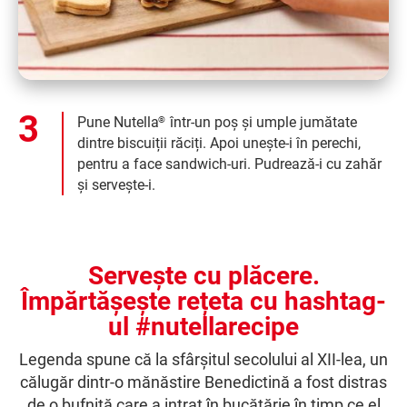
Pune Nutella
într-un poș și umple jumătate
®
dintre biscuiții răciți. Apoi unește-i în perechi,
pentru a face sandwich-uri. Pudrează-i cu zahăr
și servește-i.
Servește cu plăcere.
Împărtășește rețeta cu hashtag-
ul #nutellarecipe
Legenda spune că la sfârșitul secolului al XII-lea, un
călugăr dintr-o mănăstire Benedictină a fost distras
de o bufniță care a intrat în bucătărie în timp ce el