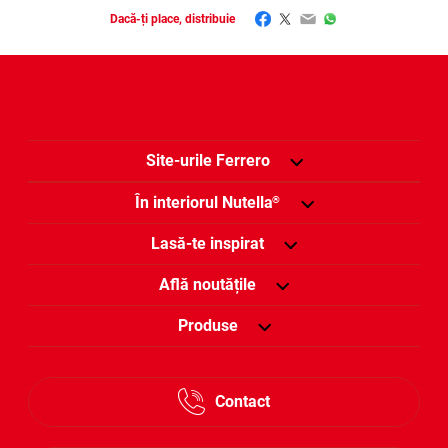
Facebook
Twitter
Email
WhatsApp
Dacă-ți place, distribuie
Site-urile Ferrero
În interiorul Nutella
®
Lasă-te inspirat
Află noutățile
Produse
Contact