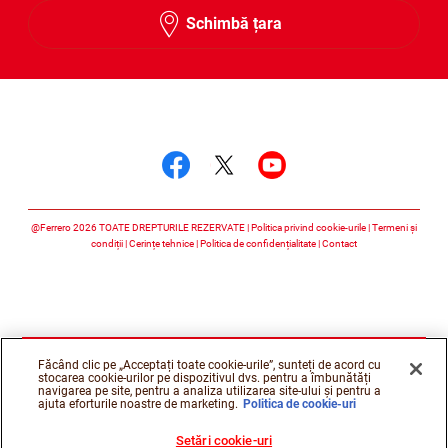
Schimbă țara
Urmărește-ne
Urmărește-ne faceboo
Urmărește-ne twitt
Urmărește-ne 
@Ferrero 2026 TOATE DREPTURILE REZERVATE
Politica privind cookie-urile
Termeni și
condiții
Cerințe tehnice
Politica de confidențialitate
Contact
Făcând clic pe „Acceptați toate cookie-urile”, sunteți de acord cu
stocarea cookie-urilor pe dispozitivul dvs. pentru a îmbunătăți
navigarea pe site, pentru a analiza utilizarea site-ului și pentru a
ajuta eforturile noastre de marketing.
Politica de cookie-uri
Setări cookie-uri