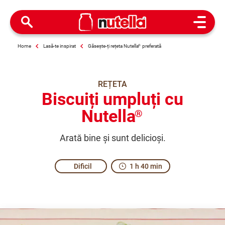
Open M
Home
Lasă-te inspirat
Găsește-ți rețeta Nutella
®
preferată
REȚETA
Biscuiți umpluți cu
Nutella
®
Arată bine și sunt delicioși.
Dificil
1 h 40 min