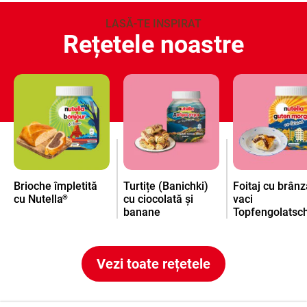
LASĂ-TE INSPIRAT
Rețetele noastre
Brioche împletită
Turtițe (Banichki)
Foitaj cu brân
cu Nutella
cu ciocolată și
vaci
®
banane
Topfengolatsc
Vezi toate rețetele