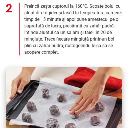
Preîncălzește cuptorul la 160°C. Scoate bolul cu
aluat din frigider și lasă-l la temperatura camerei
timp de 15 minute și apoi pune amestecul pe o
suprafață de lucru, presărată cu zahăr pudră.
Întinde aluatul ca un salam și taie-l în 20 de
mingiuțe. Trece fiecare mingiuță printr-un bol
plin cu zahăr pudră, rostogolindu-le ca să se
acopere complet.