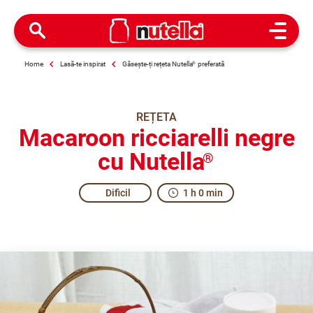
Open M
Home
Lasă-te inspirat
Găsește-ți rețeta Nutella
®
preferată
REȚETA
Macaroon ricciarelli negre
cu Nutella
®
Dificil
1 h 0 min
The real taste of kindness.
Ricciarelli are a typical sweet treat from Siena, with anci