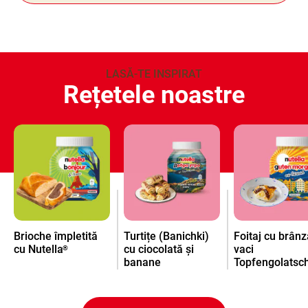
LASĂ-TE INSPIRAT
Rețetele noastre
Brioche împletită
Turtițe (Banichki)
Foitaj cu brân
cu Nutella
cu ciocolată și
vaci
®
banane
Topfengolatsc