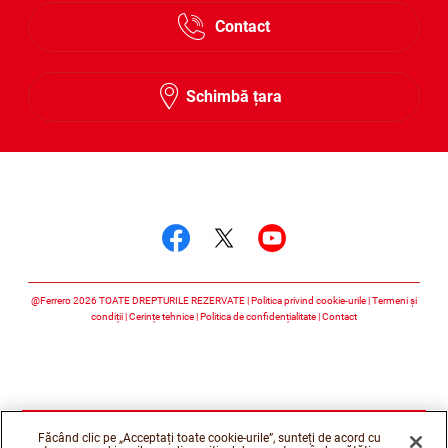
Contact
Schimbă țara
Urmărește-ne
Urmărește-ne faceboo
Urmărește-ne twitt
Urmărește-ne 
@Ferrero 2026 TOATE DREPTURILE REZERVATE
Politica privind cookie-urile
Termeni și
condiții
Cerințe tehnice
Politica de confidențialitate
Contact
Făcând clic pe „Acceptați toate cookie-urile”, sunteți de acord cu