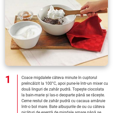
Coace migdalele câteva minute în cuptorul
preîncălzit la 100°C, apoi pune-le într-un mixer cu
două linguri de zahăr pudră. Topește ciocolata
la bain-marie și las-o deoparte până se răcește.
Cerne restul de zahăr pudră cu cacaua amăruie
într-o bol mare. Bate albușurile de ou cu câteva
picături de esență de migdale amare până se