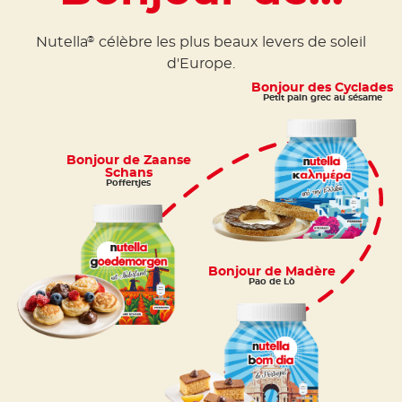
Nutella
célèbre les plus beaux levers de soleil
®
d'Europe.
Bonjour des Cyclades
Petit pain grec au sésame
Bonjour de Zaanse
Schans
Poffertjes
Bonjour de Madère
Pao de Lò