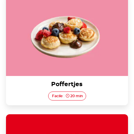
Poffertjes
Facile
20 min
Nutella<sup>®</sup> Churros