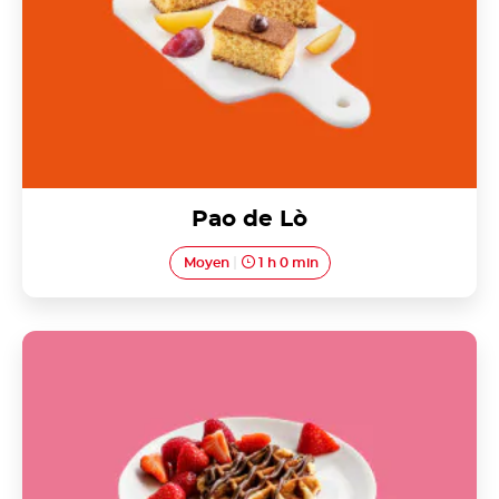
Pao de Lò
Moyen
1 h 0 min
Gaufre de Liège