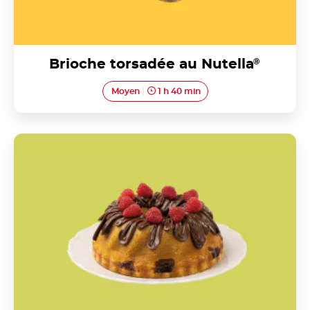
Brioche torsadée au Nutella
®
Moyen
1 h 40 min
Génoise royale décorée au Nutella<sup>®</sup>