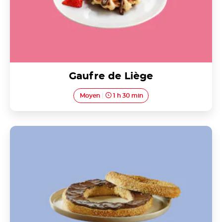
Gaufre de Liège
Moyen
1 h 30 min
Petit pain grec au sésame (Koulouri Thessalonikis)