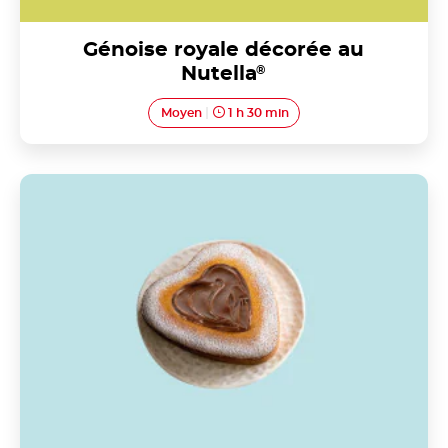
Génoise royale décorée au
Nutella
®
Moyen
1 h 30 min
Torta margherita au Nutella®