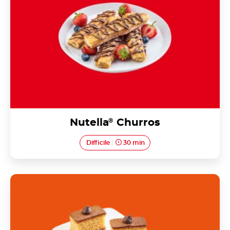
Nutella
®
Churros
Difficile
30 min
Pao de Lò