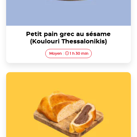
Petit pain grec au sésame
(Koulouri Thessalonikis)
Moyen
1 h 30 min
Brioche torsadée au Nutella®