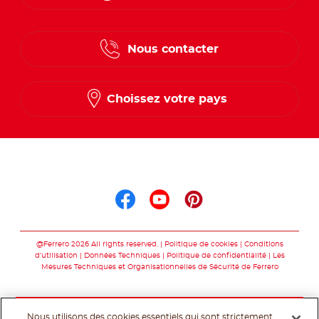
French
Nous contacter
Dutch
Choissez votre pays
Suis nous sur
Suis nous sur faceb
Suis nous sur yo
Suis nous sur
@Ferrero 2026 All rights reserved.
Politique de cookies
Conditions
d’utilisation
Données Techniques
Politique de confidentialité
Les
Mesures Techniques et Organisationnelles de Sécurité de Ferrero
Nous utilisons des cookies essentiels qui sont strictement