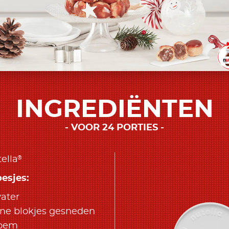
INGREDIËNTEN
VOOR 24 PORTIES
®
ella
esjes:
ater
eine blokjes gesneden
loem