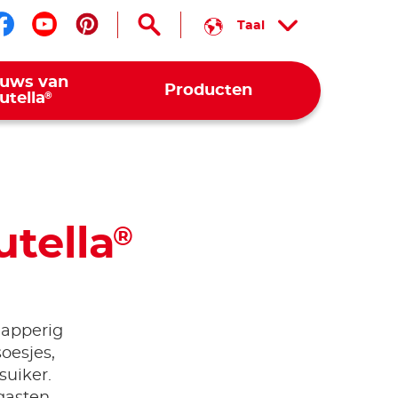
Taal
Volg ons op facebook
Volg ons op youtube
Volg ons op pinterest
euws van
Producten
®
utella
tella
®
napperig
oesjes,
suiker.