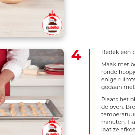
Bedek een b
Maak met be
ronde hoopje
enige ruimt
gedaan met 
Plaats het b
de oven. Br
temperatuur
minuten. Haa
laat ze afkoe