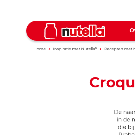
O
Home
Inspiratie met Nutella
Recepten met N
®
Croqu
De naam
in de 
die bi