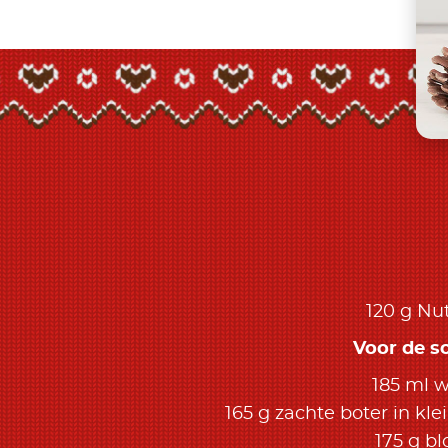
120 g Nut
Voor de so
185 ml w
165 g zachte boter in kl
175 g b