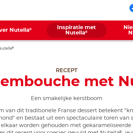
Inspiratie met
Ni
®
ver Nutella
®
Nutella
N
utella
®
RECEPT
embouche met Nu
Een smakelijke kerstboom
 van dit traditionele Franse dessert betekent "k
mond" en bestaat uit een spectaculaire toren van s
j elkaar worden gehouden met gekarameliseerde 
®