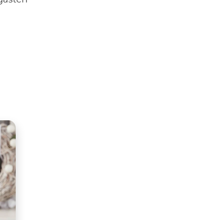
 gasten
tsApp