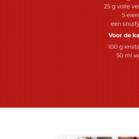
25 g volle v
5 eier
een snuifj
Voor de k
100 g krist
50 ml w