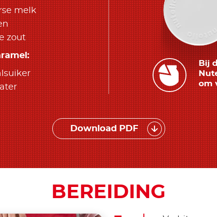
erse melk
en
e zout
aramel:
Bij 
alsuiker
Nute
om 
ater
Download PDF
BEREIDING