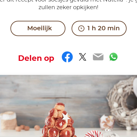
r dit recept voor soesjes gevuld met Nutella
: je
zullen zeker opkijken!
Moeilijk
1 h 20 min
Facebook
Twitter
Email
Wha
Delen op