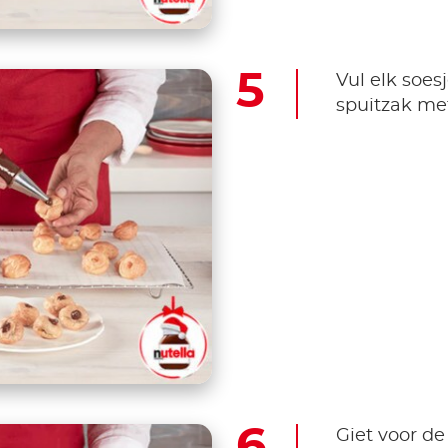
Vul elk soe
spuitzak met
Giet voor de