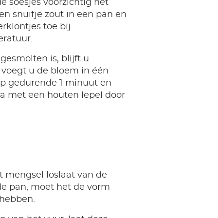
de soesjes voorzichtig het
n snuifje zout in een pan en
rklontjes toe bij
ratuur.
gesmolten is, blijft u
 voegt u de bloem in één
lop gedurende 1 minuut en
 met een houten lepel door
 mengsel loslaat van de
 de pan, moet het de vorm
 hebben.