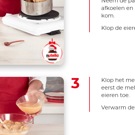
Neem de pan
afkoelen en
kom.
Klop de eie
Klop het men
eerst de me
eieren toe.
Verwarm de 