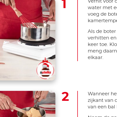
Verhit voor 
water met ee
voeg de bote
kamertempe
Als de boter 
verhitten en
keer toe. K
meng daarna
elkaar.
Wanneer het
zijkant van
van een bal