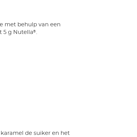
sje met behulp van een
®
 5 g Nutella
.
 karamel de suiker en het