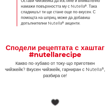
Остави чийзкейка да изстине и внимателно
намажи повърхността му с Nutella
. Така
®
сладкишът ти ще стане още по-вкусен. С
помощта на шприц, може да добавиш
допълнителни Nutella
акценти.
®
Сподели рецептата с хаштаг
#nutellarecipe
Какво по-хубаво от току-що приготвен
®
чийзкейк? Вкусен чийзкейк, гарниран с Nutella
,
разбира се!