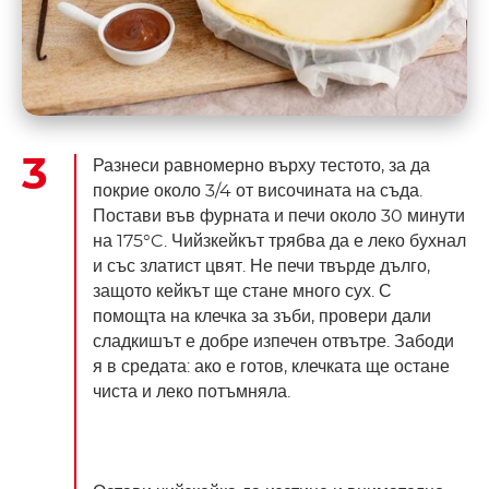
Разнеси равномерно върху тестото, за да
покрие около 3/4 от височината на съда.
Постави във фурната и печи около 30 минути
на 175°C. Чийзкейкът трябва да е леко бухнал
и със златист цвят. Не печи твърде дълго,
защото кейкът ще стане много сух. С
помощта на клечка за зъби, провери дали
сладкишът е добре изпечен отвътре. Забоди
я в средата: ако е готов, клечката ще остане
чиста и леко потъмняла.