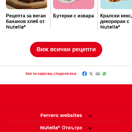
Рецепта за веган
Бутерки с извара
Кралски кекс,
бананов хляб от
декориран с
Nutella
Nutella
®
®
Виж всички рецепти
Facebook
Twitter
Email
WhatsApp
Ако ти харесва, сподели във
Ferrero websites
Nutella
Отвътре
®