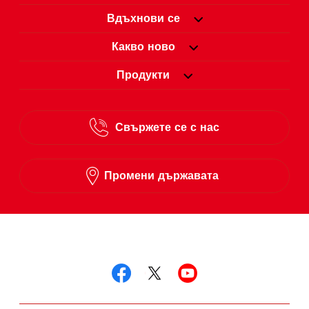
Вдъхнови се
Какво ново
Продукти
Свържете се с нас
Промени държавата
Следвай ни в
Следвай ни в facebo
Следвай ни в twit
Следвай ни в