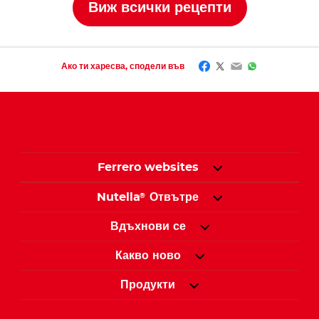
Виж всички рецепти
Facebook
Twitter
Email
WhatsApp
Ако ти харесва, сподели във
Ferrero websites
Nutella
Отвътре
®
Вдъхнови се
Какво ново
Продукти