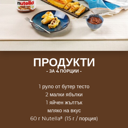
ПРОДУКТИ
ЗА 4 ПОРЦИИ
1 руло от бутер тесто
2 малки ябълки
1 яйчен жълтък
мляко на вкус
®
60 г Nutella
(15 г / порция)