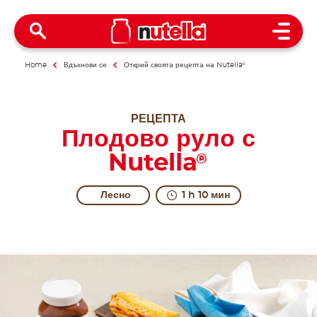
Open 
Home
Вдъхнови се
Открий своята рецепта на Nutella
®
РЕЦЕПТА
Плодово руло с
Nutella
®
Лесно
1 h 10 мин