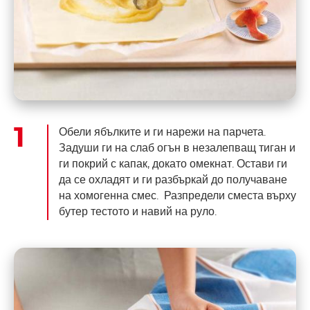
Обели ябълките и ги нарежи на парчета.
Задуши ги на слаб огън в незалепващ тиган и
ги покрий с капак, докато омекнат. Остави ги
да се охладят и ги разбъркай до получаване
на хомогенна смес. Разпредели сместа върху
бутер тестото и навий на руло.