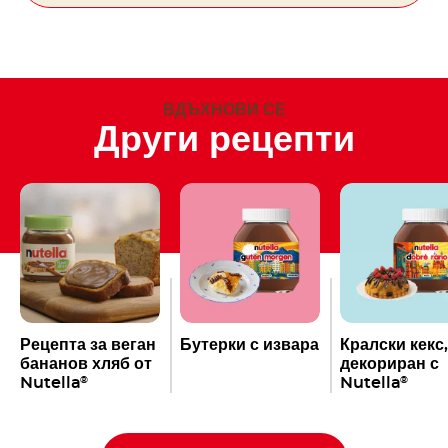
ВДЪХНОВИ СЕ
Други рецепти
Рецепта за веган
Бутерки с извара
Кралски кекс,
бананов хляб от
декориран с
Nutella
Nutella
®
®