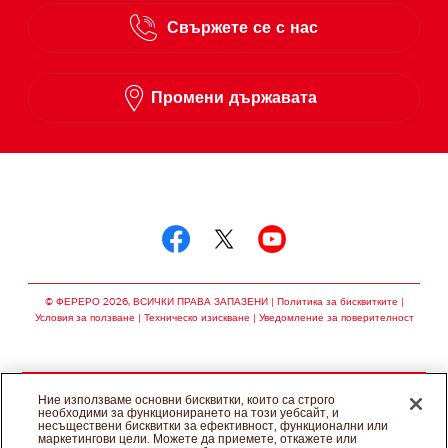
Свържете се с нас
Промени държавата
Следвай ни в
Следвай ни в facebo
Следвай ни в twit
Следвай ни в
© ФЕРЕРО 2026, ВСИЧКИ ПРАВА ЗАПАЗЕНИ
Политика за бисквитките
Условия за ползване
Техническо изискване
Уведомление за поверителност
Ние използваме основни бисквитки, които са строго
необходими за функционирането на този уебсайт, и
несъществени бисквитки за ефективност, функционални или
маркетингови цели. Можете да приемете, откажете или