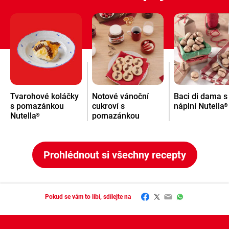
Tvarohové koláčky
Notové vánoční
Baci di dama s
s pomazánkou
cukroví s
náplní Nutella
®
Nutella
pomazánkou
®
Nutella
®
Prohlédnout si všechny recepty
Facebook
Twitter
Email
WhatsApp
Pokud se vám to líbí, sdílejte na