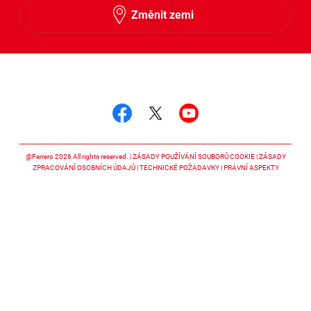
Změnit zemi
Sledujte nás
Sledujte nás facebook
Sledujte nás twitter
Sledujte nás y
@Ferrero 2026 All rights reserved.
ZÁSADY POUŽÍVÁNÍ SOUBORŮ COOKIE
ZÁSADY
ZPRACOVÁNÍ OSOBNÍCH ÚDAJŮ
TECHNICKÉ POŽADAVKY
PRÁVNÍ ASPEKTY