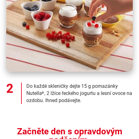
Do každé skleničky dejte 15 g pomazánky
Nutella
, 2 lžíce řeckého jogurtu a lesní ovoce na
®
ozdobu. Ihned podávejte.
Začněte den s opravdovým