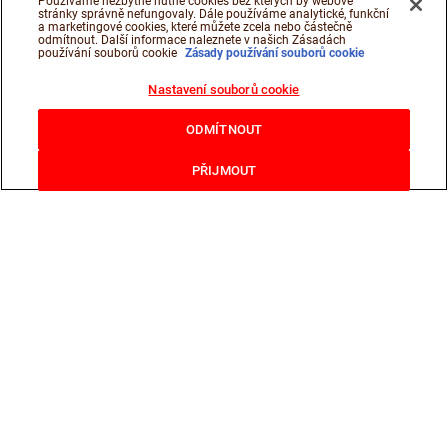
Používáme nezbytně nutné cookies bez kterých by webové
stránky správně nefungovaly. Dále používáme analytické, funkční
a marketingové cookies, které můžete zcela nebo částečně
odmítnout. Další informace naleznete v našich Zásadách
používání souborů cookie
Zásady používání souborů cookie
Nastavení souborů cookie
ODMÍTNOUT
PŘIJMOUT