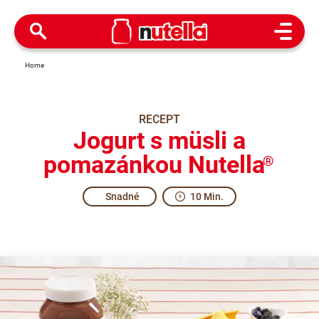
Open M
Home
RECEPT
Jogurt s müsli a
pomazánkou Nutella
®
Snadné
10 Min.
To answer everything with more enthusiasm.
Share the recipe with the hashtag #nutellarecipe
Recommendations for choosing the ingredients: buy tradition