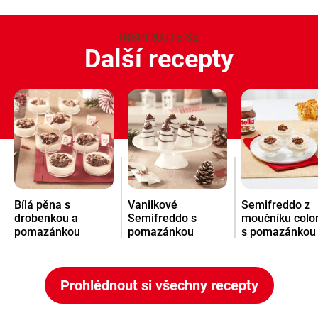
INSPIRUJTE SE
Další recepty
Bílá pěna s
Vanilkové
Semifreddo z
drobenkou a
Semifreddo s
moučníku col
pomazánkou
pomazánkou
s pomazánkou
Nutella
Nutella
Nutella
®
®
®
Prohlédnout si všechny recepty