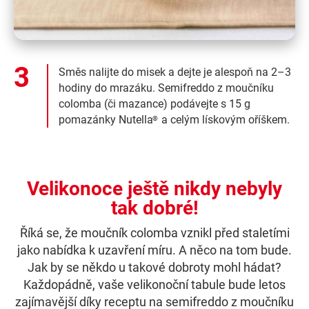
Směs nalijte do misek a dejte je alespoň na 2–3
hodiny do mrazáku. Semifreddo z moučníku
colomba (či mazance) podávejte s 15 g
pomazánky Nutella
a celým lískovým oříškem.
®
Velikonoce ještě nikdy nebyly
tak dobré!
Říká se, že moučník colomba vznikl před staletími
jako nabídka k uzavření míru. A něco na tom bude.
Jak by se někdo u takové dobroty mohl hádat?
Každopádně, vaše velikonoční tabule bude letos
zajímavější díky receptu na semifreddo z moučníku