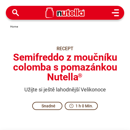
Open M
Home
RECEPT
Semifreddo z moučníku
colomba s pomazánkou
Nutella
®
Užijte si ještě lahodnější Velikonoce
Snadné
1 h 0 Min.