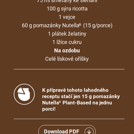
75 ml smetany ke šlehání
100 g sýra ricotta
1 vejce
60 g pomazánky Nutella
(15 g/porce)
®
1 plátek želatiny
1 lžíce cukru
Na ozdobu
Celé lískové oříšky
K přípravě tohoto lahodného
receptu stačí jen 15 g pomazánky
Nutella
Plant-Based na jednu
®
porci!
Download PDF