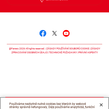
Sledujte nás
Sledujte nás facebook
Sledujte nás twitter
Sledujte nás y
@Ferrero 2026 All rights reserved.
ZÁSADY POUŽÍVÁNÍ SOUBORŮ COOKIE
ZÁSADY
ZPRACOVÁNÍ OSOBNÍCH ÚDAJŮ
TECHNICKÉ POŽADAVKY
PRÁVNÍ ASPEKTY
Používáme nezbytně nutné cookies bez kterých by webové
stránky správně nefungovaly. Dále používáme analytické, funkční