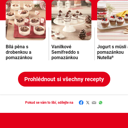
Bílá pěna s
Vanilkové
Jogurt s müsli 
drobenkou a
Semifreddo s
pomazánkou
pomazánkou
pomazánkou
Nutella
®
Nutella
Nutella
®
®
Prohlédnout si všechny recepty
Facebook
Twitter
Email
WhatsApp
Pokud se vám to líbí, sdílejte na