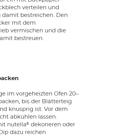
uf ein mit Backpapier
ckblech verteilen und
 damit bestreichen. Den
cker mit dem
ieb vermischen und die
damit bestreuen.
 backen
nge im vorgeheizten Ofen 20–
acken, bis der Blätterteig
nd knusprig ist. Vor dem
icht abkühlen lassen.
®
it nutella
dekorieren oder
Dip dazu reichen