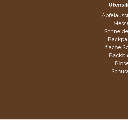
Utensil
Apfelauss
Mess
Schneide
Backpa
flache S
Backbl
Pinse
Schüs