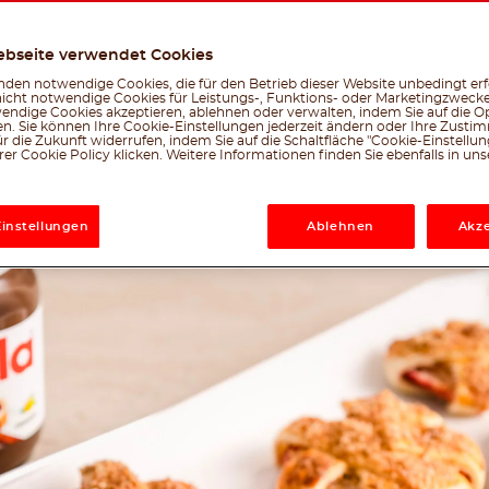
Leicht
45 min
ebseite verwendet Cookies
den notwendige Cookies, die für den Betrieb dieser Website unbedingt erf
nicht notwendige Cookies für Leistungs-, Funktions- oder Marketingzwecke
Erstellt vom nutella® -Team
endige Cookies akzeptieren, ablehnen oder verwalten, indem Sie auf die Op
en. Sie können Ihre Cookie-Einstellungen jederzeit ändern oder Ihre Zust
Facebook
Twitter
Emai
W
r die Zukunft widerrufen, indem Sie auf die Schaltfläche "Cookie-Einstellu
le, was dir gefällt
er Cookie Policy klicken. Weitere Informationen finden Sie ebenfalls in un
Einstellungen
Ablehnen
Akze