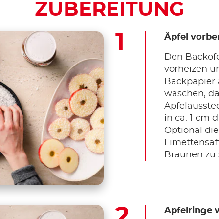
ZUBEREITUNG
Äpfel vorbe
Den Backofe
vorheizen u
Backpapier 
waschen, da
Apfelausste
in ca. 1 cm 
Optional die
Limettensaft
Bräunen zu 
Apfelringe 