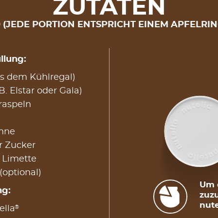
ZUTATEN
0 (JEDE PORTION ENTSPRICHT EINEM APFELRI
llung:
aus dem Kühlregal)
B. Elstar oder Gala)
raspeln
ahne
r Zucker
 Limette
(optional)
Um d
ng:
zuzu
nute
®
ella