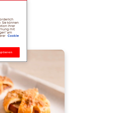
orderlich
. Sie können
tion Ihrer
immung mit
l
hatsApp
Pinterest
ngen" am
serer
Cookie
ptieren