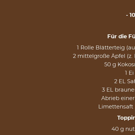
1
Für die Fü
1 Rolle Blätterteig (
2 mittelgroße Äpfel (z. 
50 g Kokos
1 Ei
2 EL S
3 EL braune
Abrieb einer
Limettensaft 
Toppi
40 g nut