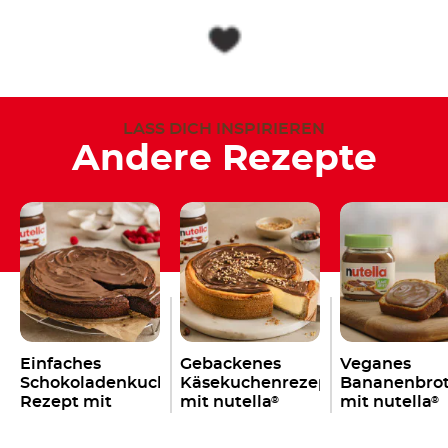
LASS DICH INSPIRIEREN
Andere Rezepte
Einfaches
Gebackenes
Veganes
Schokoladenkuchen
Käsekuchenrezept
Bananenbro
Rezept mit
mit nutella
mit nutella
®
®
nutella
®