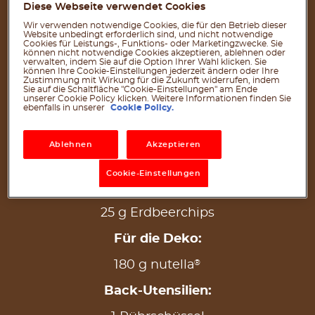
200 g Butterkekse
Diese Webseite verwendet Cookies
600 g Frischkäse
Wir verwenden notwendige Cookies, die für den Betrieb dieser
Website unbedingt erforderlich sind, und nicht notwendige
100 g Zucker
Cookies für Leistungs-, Funktions- oder Marketingzwecke. Sie
können nicht notwendige Cookies akzeptieren, ablehnen oder
100 g Joghurt
verwalten, indem Sie auf die Option Ihrer Wahl klicken. Sie
können Ihre Cookie-Einstellungen jederzeit ändern oder Ihre
Zustimmung mit Wirkung für die Zukunft widerrufen, indem
2 Eier
Sie auf die Schaltfläche "Cookie-Einstellungen" am Ende
unserer Cookie Policy klicken. Weitere Informationen finden Sie
30 g Stärke
ebenfalls in unserer
Cookie Policy.
1 Prise Salz
Ablehnen
Akzeptieren
Für den Crumble:
100 g Haferflocken
Cookie-Einstellungen
2 EL Kokosöl
25 g Erdbeerchips
Für die Deko:
®
180 g nutella
Back-Utensilien: