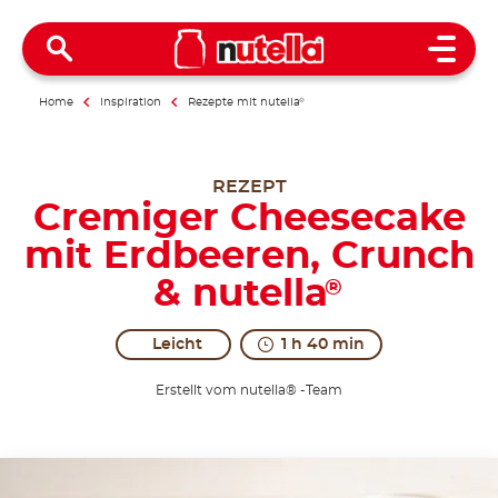
Open 
Home
Inspiration
Rezepte mit nutella
®
REZEPT
Cremiger Cheesecake
mit Erdbeeren, Crunch
& nutella
®
Leicht
1 h 40 min
Erstellt vom nutella® -Team