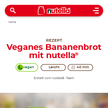
Open 
Home
REZEPT
Veganes Bananenbrot
mit nutella
®
vegan
Leicht
40 min
Erstellt vom nutella® -Team