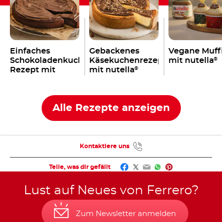
Einfaches
Gebackenes
Vegane Muff
Schokoladenkuchen
Käsekuchenrezept
mit nutella
®
Rezept mit
mit nutella
®
nutella
®
Alle Rezepte anzeigen
Kontaktiere uns
Facebook
Twitter
Email
WhatsApp
Pinterest
Teile, was dir gefällt
Lust auf Neues von Ferrero?
Zum Newsletter anmelden