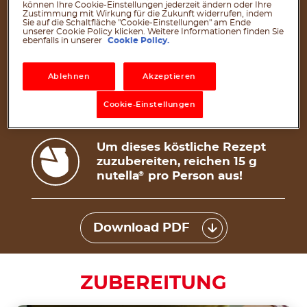
1 Teelöffel Backpulver
können Ihre Cookie-Einstellungen jederzeit ändern oder Ihre
Zustimmung mit Wirkung für die Zukunft widerrufen, indem
1 Teelöffel Natron
Sie auf die Schaltfläche "Cookie-Einstellungen" am Ende
unserer Cookie Policy klicken. Weitere Informationen finden Sie
ebenfalls in unserer
Cookie Policy.
1 Prise (3 g) Salz
50 ml ungesüßte Mandelmilch, nur falls
Ablehnen
Akzeptieren
benötigt
®
15g nutella
Plant-Based pro Scheibe
Cookie-Einstellungen
Um dieses köstliche Rezept
zuzubereiten, reichen 15 g
nutella
pro Person aus!
®
Download PDF
ZUBEREITUNG