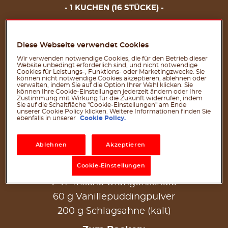
1 KUCHEN (16 STÜCKE)
Für den Kuchen:
Diese Webseite verwendet Cookies
200 g Weizenmehl (Typ 405)
Wir verwenden notwendige Cookies, die für den Betrieb dieser
Website unbedingt erforderlich sind, und nicht notwendige
100 g Haselnüsse (gemahlen)
Cookies für Leistungs-, Funktions- oder Marketingzwecke. Sie
können nicht notwendige Cookies akzeptieren, ablehnen oder
160 g Puderzucker
verwalten, indem Sie auf die Option Ihrer Wahl klicken. Sie
können Ihre Cookie-Einstellungen jederzeit ändern oder Ihre
¼ TL Salz
Zustimmung mit Wirkung für die Zukunft widerrufen, indem
Sie auf die Schaltfläche "Cookie-Einstellungen" am Ende
120 g Butter (kalt)
unserer Cookie Policy klicken. Weitere Informationen finden Sie
ebenfalls in unserer
Cookie Policy.
6 Eier (Größe M)
1 TL Vanilleextrakt
Ablehnen
Akzeptieren
500 g fettarmer Quark (20 % Fett)
Cookie-Einstellungen
400 g Schmand
2 TL frische Orangenschale
60 g Vanillepuddingpulver
200 g Schlagsahne (kalt)