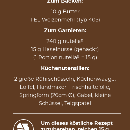
Zum Backen:
10 g Butter
1 EL Weizenmehl (Typ 405)
Zum Garnieren:
®
240 g nutella
15 g Haselnüsse (gehackt)
®
(1 Portion nutella
= 15 g)
Küchenutensilien:
2 große Rührschüsseln, Küchenwaage,
Löffel, Handmixer, Frischhaltefolie,
Springform (26cm Ø), Gabel, kleine
Schüssel, Teigspatel
Um dieses köstliche Rezept
zuzubereiten, reichen 15 g