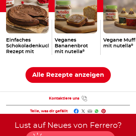
Einfaches
Veganes
Vegane Muff
Schokoladenkuchen
Bananenbrot
mit nutella
®
Rezept mit
mit nutella
®
nutella
®
Alle Rezepte anzeigen
Kontaktiere uns
Facebook
Twitter
Email
WhatsApp
Pinterest
Teile, was dir gefällt
Lust auf Neues von Ferrero?