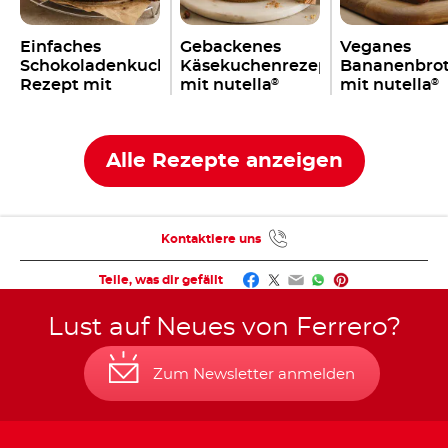
Einfaches
Gebackenes
Veganes
Schokoladenkuchen
Käsekuchenrezept
Bananenbro
Rezept mit
mit nutella
mit nutella
®
®
nutella
®
Alle Rezepte anzeigen
Kontaktiere uns
Facebook
Twitter
Email
WhatsApp
Pinterest
Teile, was dir gefällt
Lust auf Neues von Ferrero?
Zum Newsletter anmelden