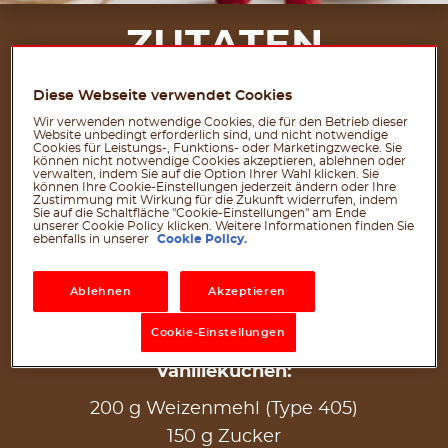
ZUTATEN
FÜR 12 PORTIONEN
Diese Webseite verwendet Cookies
Wir verwenden notwendige Cookies, die für den Betrieb dieser
Himbeerkuchen Herzen:
Website unbedingt erforderlich sind, und nicht notwendige
Cookies für Leistungs-, Funktions- oder Marketingzwecke. Sie
können nicht notwendige Cookies akzeptieren, ablehnen oder
150 g Himbeeren
verwalten, indem Sie auf die Option Ihrer Wahl klicken. Sie
können Ihre Cookie-Einstellungen jederzeit ändern oder Ihre
100 g Weizenmehl (Type 405)
Zustimmung mit Wirkung für die Zukunft widerrufen, indem
Sie auf die Schaltfläche "Cookie-Einstellungen" am Ende
75 g Zucker
unserer Cookie Policy klicken. Weitere Informationen finden Sie
ebenfalls in unserer
Cookie Policy.
5 g Backpulver
⅛ TL Salz
Ablehnen
Akzeptieren
60 ml Sonnenblumenöl
1 St. Eier
Cookie-Einstellungen
Vanillekuchen:
200 g Weizenmehl (Type 405)
150 g Zucker