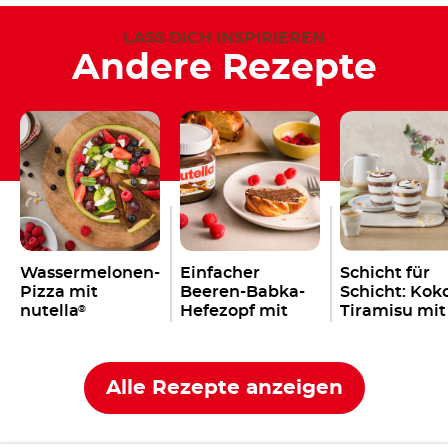
LASS DICH INSPIRIEREN
Andere Rezepte
Wassermelonen-
Einfacher
Schicht für
Pizza mit
Beeren-Babka-
Schicht: Kok
nutella
Hefezopf mit
Tiramisu mit
®
nutella
einem Kleck
®
nutella
®
Alle Rezepte anzeigen