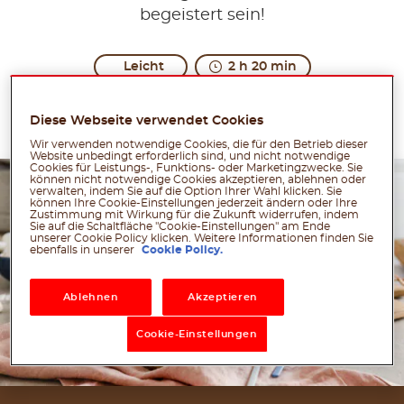
begeistert sein!
Leicht
2 h 20 min
Erstellt vom nutella® -Team
Diese Webseite verwendet Cookies
To be enjoyed in slow motion.
Wir verwenden notwendige Cookies, die für den Betrieb dieser
Share the recipe with the hashtag #nutellarecipe
Website unbedingt erforderlich sind, und nicht notwendige
Cookies für Leistungs-, Funktions- oder Marketingzwecke. Sie
können nicht notwendige Cookies akzeptieren, ablehnen oder
Mousse is a dessert containing tiny air bubbles that
verwalten, indem Sie auf die Option Ihrer Wahl klicken. Sie
können Ihre Cookie-Einstellungen jederzeit ändern oder Ihre
Zustimmung mit Wirkung für die Zukunft widerrufen, indem
Sie auf die Schaltfläche "Cookie-Einstellungen" am Ende
unserer Cookie Policy klicken. Weitere Informationen finden Sie
ebenfalls in unserer
Cookie Policy.
Ablehnen
Akzeptieren
Cookie-Einstellungen