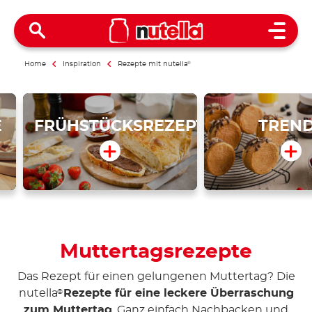
Open 
Home
Inspiration
Rezepte mit nutella
®
E
FRÜHSTÜCKSREZEPTE
TREN
Muttertagsrezepte
Das Rezept für einen gelungenen Muttertag? Die
nutella
Rezepte für eine leckere Überraschung
®
zum Muttertag
. Ganz einfach Nachbacken und