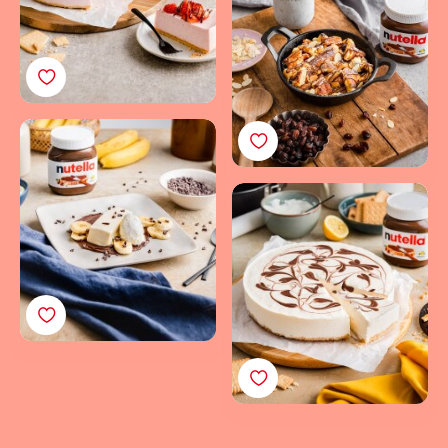
goldbraun und
genussvoll mit nutella®
Eisgekühltes
Vanilleparfait: Perfekt
kombiniert mit nutella®
No-Bake Cheesecake
mit knusprigem Boden
und nutella®