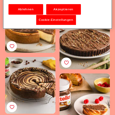
Käsekuchenrezept
Ablehnen
Akzeptieren
<br>mit nutella®
Veganes Kuchenrezept
Cookie-Einstellungen
mit nutella® Plant-
Based
Veganer Zebra-
Käsekuchen mit
nutella® Plant-Based
Einfacher Beeren-
Babka-Hefezopf mit
nutella®