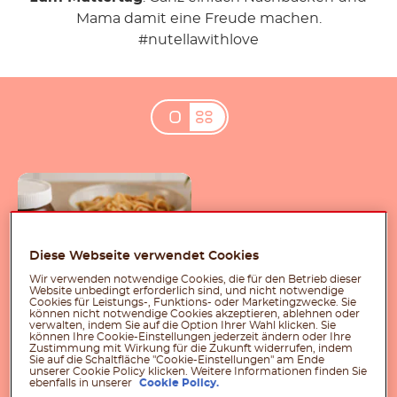
Mama damit eine Freude machen.
#nutellawithlove
Pancake-Spaghetti
Rezept mit nutella®
Einfaches
Diese Webseite verwendet Cookies
Schokoladenkuchen
Wir verwenden notwendige Cookies, die für den Betrieb dieser
Rezept mit
Website unbedingt erforderlich sind, und nicht notwendige
Cookies für Leistungs-, Funktions- oder Marketingzwecke. Sie
nutella<sup>®</sup>
können nicht notwendige Cookies akzeptieren, ablehnen oder
verwalten, indem Sie auf die Option Ihrer Wahl klicken. Sie
können Ihre Cookie-Einstellungen jederzeit ändern oder Ihre
Zustimmung mit Wirkung für die Zukunft widerrufen, indem
Sie auf die Schaltfläche "Cookie-Einstellungen" am Ende
unserer Cookie Policy klicken. Weitere Informationen finden Sie
ebenfalls in unserer
Cookie Policy.
Gebackenes