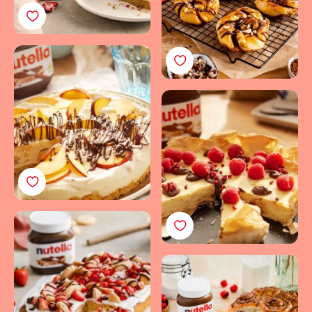
Cremige und fluffige
Pfirsichtorte mit
Buttermilch & nutella®
Französische
Vanilletarte mit feiner
Würze & nutella®
Trend-Rezept: Erdbeer-
Poke-Cake mit einer
Schicht nutella®
Mohn-Kirsch-
Schnecken: Schnell
gemacht & verfeinert