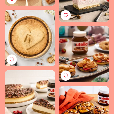
Zartes Biskuit Rezept
trifft nutella®: Diese
Tarte schmeckt allen
Weiche Erdbeer-Bagels
ohne Hefe: Perfekt mit
nutella®
Cremiger Cheesecake
mit Erdbeeren, Crunch
& nutella®
Espresso-Schnecken
mit nutella®: Genussvoll
& unwiderstehlich