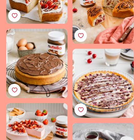
mit nutella®
Sponge Cake mit
nutella®
Luftiger Kirschauflauf:
Saftig gebacken &
getoppt mit nutella®
Fruchtige Joghurt-Torte
mit Erdbeeren und
nutella®
Schneller
Kaiserschmarrn – luftig,