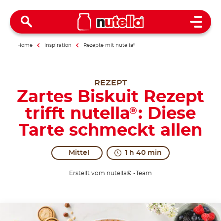
Open 
Home
Inspiration
Rezepte mit nutella
®
REZEPT
Zartes Biskuit Rezept
trifft nutella
: Diese
®
Tarte schmeckt allen
Mittel
1 h 40 min
Erstellt vom nutella® -Team