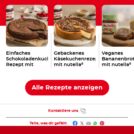
Einfaches
Gebackenes
Veganes
Schokoladenkuchen
Käsekuchenrezept
Bananenbro
Rezept mit
mit nutella
mit nutella
®
®
nutella
®
Alle Rezepte anzeigen
Kontaktiere uns
Facebook
Twitter
Email
WhatsApp
Pinterest
Teile, was dir gefällt