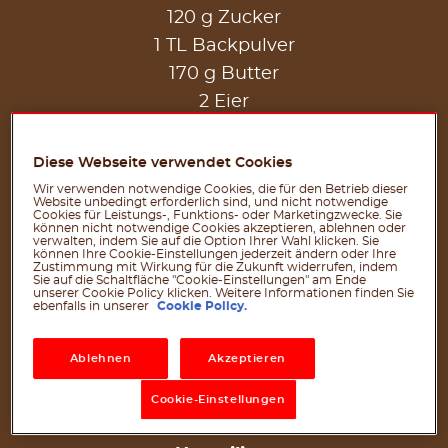
120 g Zucker
1 TL Backpulver
170 g Butter
2 Eier
3 TL Weizenmehl für die Teigverarbeitung
Diese Webseite verwendet Cookies
Für die Füllung:
Wir verwenden notwendige Cookies, die für den Betrieb dieser
250 g fettreduzierter Frischkäse
Website unbedingt erforderlich sind, und nicht notwendige
Cookies für Leistungs-, Funktions- oder Marketingzwecke. Sie
können nicht notwendige Cookies akzeptieren, ablehnen oder
120 g Joghurt 3.5% Fett
verwalten, indem Sie auf die Option Ihrer Wahl klicken. Sie
können Ihre Cookie-Einstellungen jederzeit ändern oder Ihre
2 EL Zucker
Zustimmung mit Wirkung für die Zukunft widerrufen, indem
Sie auf die Schaltfläche "Cookie-Einstellungen" am Ende
1 EL Speisestärke
unserer Cookie Policy klicken. Weitere Informationen finden Sie
ebenfalls in unserer
Cookie Policy.
1 Ei
150 g Beeren-Mix (gefroren)
Ablehnen
Akzeptieren
Für das Topping:
Cookie-Einstellungen
®
120 g (15g/Portion) nutella