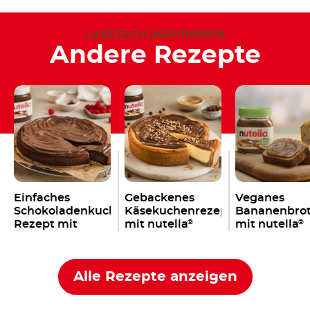
LASS DICH INSPIRIEREN
Andere Rezepte
Einfaches
Gebackenes
Veganes
Schokoladenkuchen
Käsekuchenrezept
Bananenbro
Rezept mit
mit nutella
mit nutella
®
®
nutella
®
Alle Rezepte anzeigen