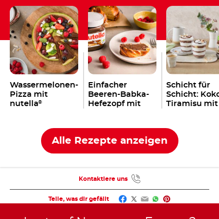
Wassermelonen-
Einfacher
Schicht für
Pizza mit
Beeren-Babka-
Schicht: Kok
nutella
Hefezopf mit
Tiramisu mit
®
nutella
einem Kleck
®
nutella
®
Alle Rezepte anzeigen
Kontaktiere uns
Facebook
Twitter
Email
WhatsApp
Pinterest
Teile, was dir gefällt