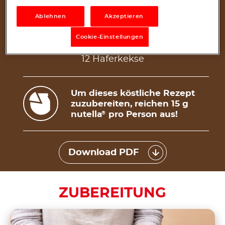
1 TL Amaretto-Sirup
240 g Schlagsahne
Ablehnen
Akzeptieren
1 Prise Salz
Cookie-Einstellungen
25 g Zucker
12 Haferkekse
Um dieses köstliche Rezept
zuzubereiten, reichen 15 g
nutella
pro Person aus!
®
Download PDF
ZUBEREITUNG