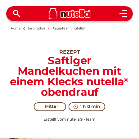
Open 
Home
Inspiration
Rezepte mit nutella
®
REZEPT
Saftiger
Mandelkuchen mit
einem Klecks nutella
®
obendrauf
Mittel
1 h 0 min
Erstellt vom nutella® -Team