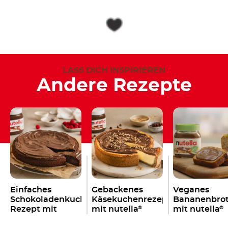
LASS DICH INSPIRIEREN
Andere Rezepte
Einfaches
Gebackenes
Veganes
Schokoladenkuchen
Käsekuchenrezept
Bananenbro
Rezept mit
mit nutella
mit nutella
®
®
nutella
®