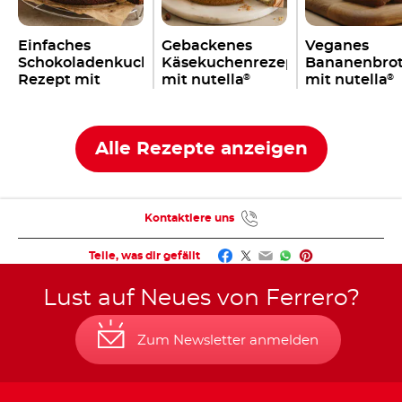
Einfaches
Gebackenes
Veganes
Schokoladenkuchen
Käsekuchenrezept
Bananenbro
Rezept mit
mit nutella
mit nutella
®
®
nutella
®
Alle Rezepte anzeigen
Kontaktiere uns
Facebook
Twitter
Email
WhatsApp
Pinterest
Teile, was dir gefällt
Lust auf Neues von Ferrero?
Zum Newsletter anmelden