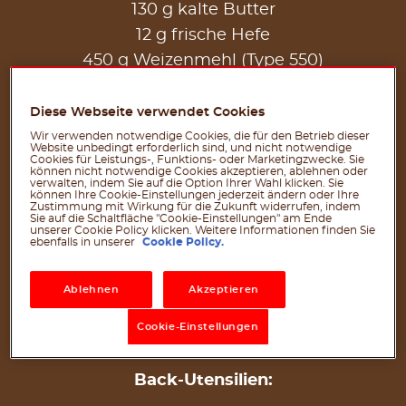
130 g kalte Butter
12 g frische Hefe
450 g Weizenmehl (Type 550)
200 ml lauwarmes Wasser
40 g Natursauerteig
Diese Webseite verwendet Cookies
8 g Salz
Wir verwenden notwendige Cookies, die für den Betrieb dieser
Website unbedingt erforderlich sind, und nicht notwendige
Cookies für Leistungs-, Funktions- oder Marketingzwecke. Sie
40 g Zucker
können nicht notwendige Cookies akzeptieren, ablehnen oder
verwalten, indem Sie auf die Option Ihrer Wahl klicken. Sie
Für das Bestreichen:
können Ihre Cookie-Einstellungen jederzeit ändern oder Ihre
Zustimmung mit Wirkung für die Zukunft widerrufen, indem
Sie auf die Schaltfläche "Cookie-Einstellungen" am Ende
1 Ei
unserer Cookie Policy klicken. Weitere Informationen finden Sie
ebenfalls in unserer
Cookie Policy.
1 EL Milch
1 Prise Salz
Ablehnen
Akzeptieren
Für das Topping:
Cookie-Einstellungen
®
120 g (15 g pro Portion) nutella
Back-Utensilien: