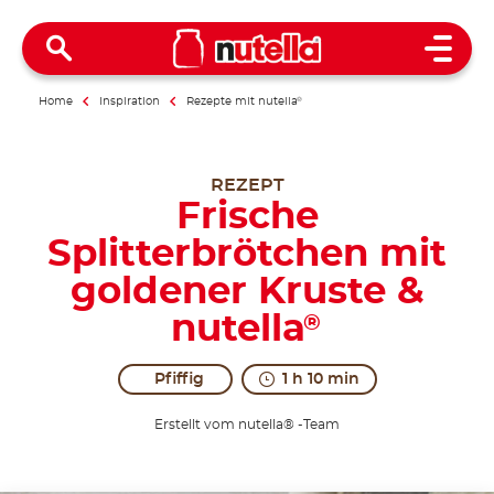
Open 
Home
Inspiration
Rezepte mit nutella
®
REZEPT
Frische
Splitterbrötchen mit
goldener Kruste &
nutella
®
Pfiffig
1 h 10 min
Erstellt vom nutella® -Team