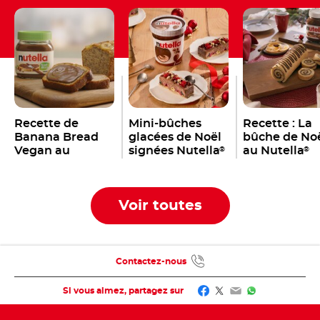
Recette de
Mini-bûches
Recette : La
Banana Bread
glacées de Noël
bûche de No
Vegan au
signées Nutella
au Nutella
®
®
Nutella
®
Voir toutes
Contactez-nous
Facebook
Twitter
Email
WhatsApp
Si vous aimez, partagez sur