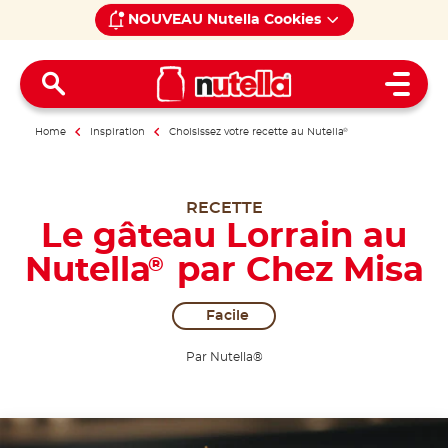
NOUVEAU Nutella Cookies
Open 
Home
Inspiration
Choisissez votre recette au Nutella
®
RECETTE
Le gâteau Lorrain au
Nutella
par Chez Misa
®
Facile
Par Nutella®