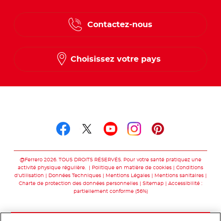
Contactez-nous
Choisissez votre pays
Suivez-nous sur
Suivez-nous sur facebo
Suivez-nous sur twit
Suivez-nous sur
Suivez-nous 
Suivez-nou
@Ferrero 2026. TOUS DROITS RÉSERVÉS. Pour votre santé pratiquez une
activité physique régulière.
Politique en matière de cookies
Conditions
d'utilisation
Données Techniques
Mentions Légales
Mentions sanitaires
Charte de protection des données personnelles
Sitemap
Accessibilité :
partiellement conforme (56%)