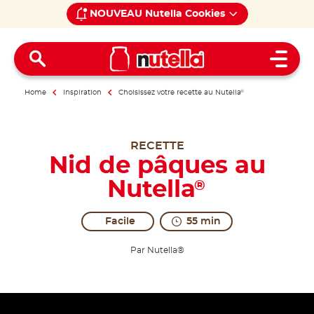
NOUVEAU Nutella Cookies
Open 
Home
Inspiration
Choisissez votre recette au Nutella
®
RECETTE
Nid de pâques au
Nutella
®
Facile
55 min
Par Nutella®