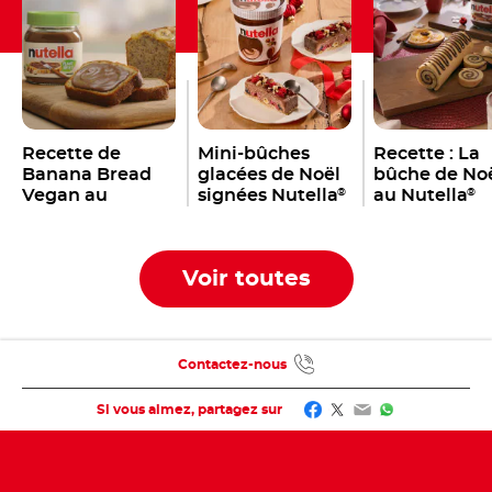
Recette de
Mini-bûches
Recette : La
Banana Bread
glacées de Noël
bûche de No
Vegan au
signées Nutella
au Nutella
®
®
Nutella
®
Voir toutes
Contactez-nous
Facebook
Twitter
Email
WhatsApp
Si vous aimez, partagez sur