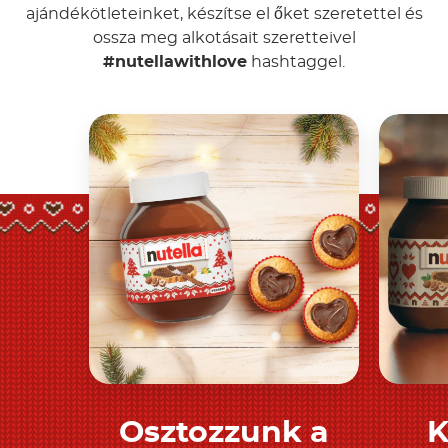
ajándékötleteinket, készítse el őket szeretettel és
ossza meg alkotásait szeretteivel
#nutellawithlove
hashtaggel.
Osztozzunk a
K
Tudjon meg többet
T