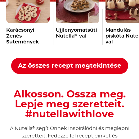
Karácsonyi
Ujjlenyomatsüti
Mandulás
Zenés
Nutella
-val
piskóta Nute
®
Sütemények
val
Nutella
-val
®
Az összes recept megtekintése
Alkosson. Ossza meg.
Lepje meg szeretteit.
#nutellawithlove
A Nutella
segít Önnek inspirálódni és meglepni
®
szeretteit. Fedezze fel receptjeinket és