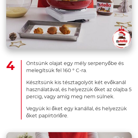
Öntsünk olajat egy mély serpenyőbe és
melegítsük fel 160 ° C-ra.
Készítsünk kis tésztagolyót két evőkanál
használatával, és helyezzük őket az olajba 5
percig, vagy amíg meg nem sülnek.
Vegyük ki őket egy kanállal, és helyezzük
őket papírtörlőre.