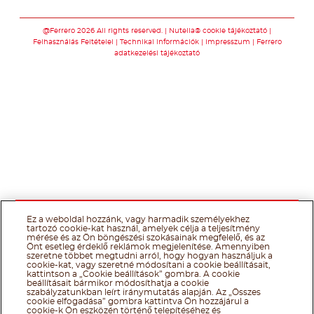
Kövessen minket
@Ferrero 2026 All rights reserved.
Nutella® cookie tájékoztató
Felhasználás Feltételei
Technikai információk
Impresszum
Ferrero
adatkezelési tájékoztató
Ez a weboldal hozzánk, vagy harmadik személyekhez
tartozó cookie-kat használ, amelyek célja a teljesítmény
mérése és az Ön böngészési szokásainak megfelelő, és az
Önt esetleg érdeklő reklámok megjelenítése. Amennyiben
szeretne többet megtudni arról, hogy hogyan használjuk a
cookie-kat, vagy szeretné módosítani a cookie beállításait,
kattintson a „Cookie beállítások” gombra. A cookie
beállításait bármikor módosíthatja a cookie
szabályzatunkban leírt iránymutatás alapján. Az „Összes
cookie elfogadása” gombra kattintva Ön hozzájárul a
cookie-k Ön eszközén történő telepítéséhez és