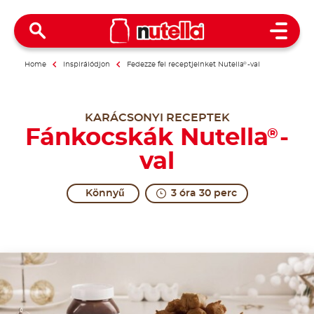
Open 
Home
Inspirálódjon
Fedezze fel receptjeinket Nutella
®
-val
KARÁCSONYI RECEPTEK
Fánkocskák Nutella
-
®
val
Könnyű
3 óra 30 perc