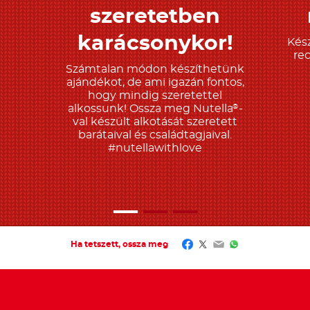
szeretetben
karácsonykor!
Kész
re
Számtalan módon készíthetünk
ajándékot, de ami igazán fontos,
hogy mindig szeretettel
alkossunk! Ossza meg Nutella
-
®
val készült alkotását szeretett
barátaival és családtagjaival.
#nutellawithlove
Facebook
Twitter
Email
WhatsApp
Ha tetszett, ossza meg