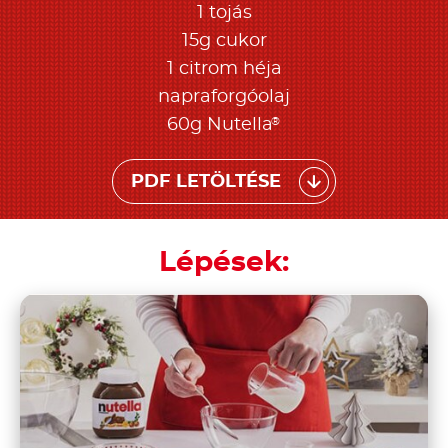
1 tojás
15g cukor
1 citrom héja
napraforgóolaj
®
60g Nutella
PDF LETÖLTÉSE
Lépések: