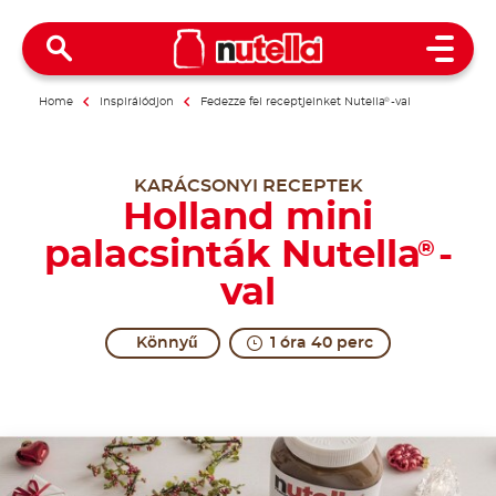
Open 
Home
Inspirálódjon
Fedezze fel receptjeinket Nutella
®
-val
KARÁCSONYI RECEPTEK
Holland mini
palacsinták Nutella
-
®
val
Könnyű
1 óra 40 perc