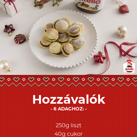
Hozzávalók
6 ADAGHOZ:
250g liszt
40g cukor