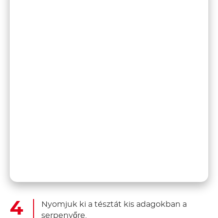
Nyomjuk ki a tésztát kis adagokban a
serpenyőre.
Amikor buborékok jelennek meg a
tésztán, óvatosan fordítsuk meg őket.
Süssük tovább 2-3 percig, majd a kész
holland minipalacsintákat helyezzük egy