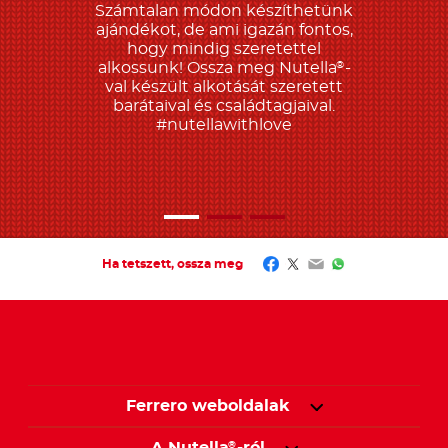
Facebook
Twitter
Email
WhatsApp
Ha tetszett, ossza meg
Ferrero weboldalak
A Nutella
-ról
®
Inspirálódjon
Fedezze fel híreinket
Termékek