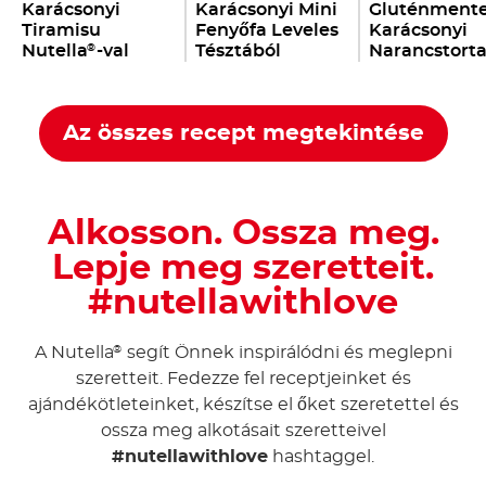
Alkosson. Ossza meg.
Lepje meg szeretteit.
#nutellawithlove
A Nutella
segít Önnek inspirálódni és meglepni
®
szeretteit. Fedezze fel receptjeinket és
ajándékötleteinket, készítse el őket szeretettel és
ossza meg alkotásait szeretteivel
#nutellawithlove
hashtaggel.