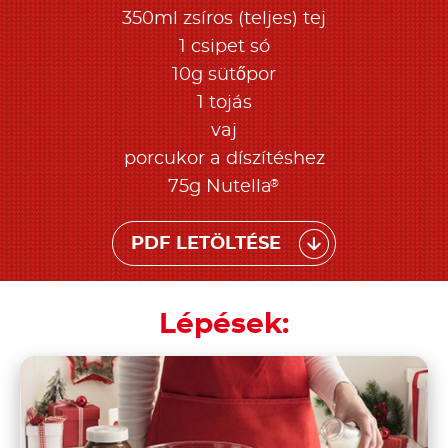
350ml zsíros (teljes) tej
1 csipet só
10g sütőpor
1 tojás
vaj
porcukor a díszítéshez
®
75g Nutella
PDF LETÖLTÉSE
Lépések: