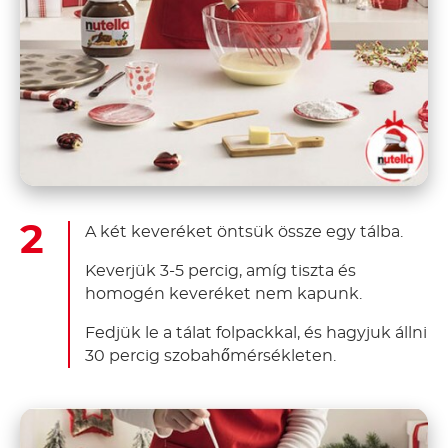
A két keveréket öntsük össze egy tálba.
Keverjük 3-5 percig, amíg tiszta és
homogén keveréket nem kapunk.
Fedjük le a tálat folpackkal, és hagyjuk állni
30 percig szobahőmérsékleten.