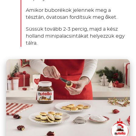
tálra.
Kenjünk meg a szeleteket 4-4 g Nutella
-
®
val, majd fedjük le egy másikkal.
Ismételjük meg ezt minden mini