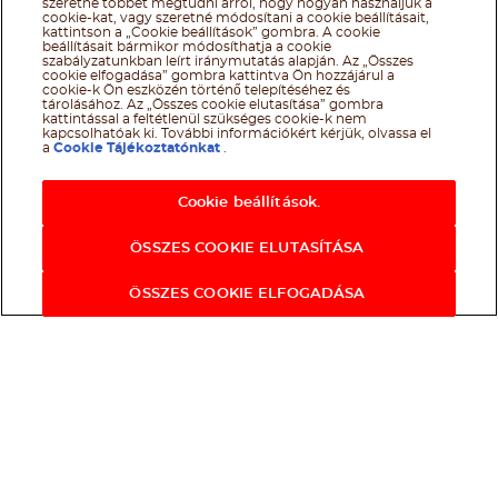
szeretne többet megtudni arról, hogy hogyan használjuk a
cookie-kat, vagy szeretné módosítani a cookie beállításait,
kattintson a „Cookie beállítások” gombra. A cookie
beállításait bármikor módosíthatja a cookie
szabályzatunkban leírt iránymutatás alapján. Az „Összes
cookie elfogadása” gombra kattintva Ön hozzájárul a
cookie-k Ön eszközén történő telepítéséhez és
tárolásához. Az „Összes cookie elutasítása” gombra
kattintással a feltétlenül szükséges cookie-k nem
kapcsolhatóak ki. További információkért kérjük, olvassa el
a
Cookie Tájékoztatónkat
.
Cookie beállítások.
ÖSSZES COOKIE ELUTASÍTÁSA
ÖSSZES COOKIE ELFOGADÁSA