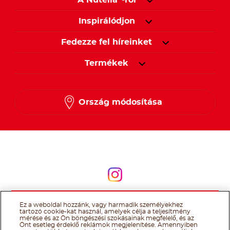
Ország módosítása
Kövessen minket
Kövessen minket
@Ferrero 2026 All rights reserved.
Nutella® cookie tájékoztató
Felhasználás Feltételei
Technikai információk
Impresszum
Ferrero
adatkezelési tájékoztató
Ez a weboldal hozzánk, vagy harmadik személyekhez
tartozó cookie-kat használ, amelyek célja a teljesítmény
mérése és az Ön böngészési szokásainak megfelelő, és az
Önt esetleg érdeklő reklámok megjelenítése. Amennyiben