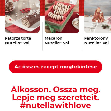
Fatörzs torta
Macaron
Fánktorony
Nutella
-val
Nutella
-val
Nutella
-val
®
®
®
Az összes recept megtekintése
Alkosson. Ossza meg.
Lepje meg szeretteit.
#nutellawithlove