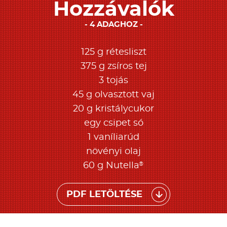
Hozzávalók
4 ADAGHOZ
125 g rétesliszt
375 g zsíros tej
3 tojás
45 g olvasztott vaj
20 g kristálycukor
egy csipet só
1 vaníliarúd
növényi olaj
®
60 g Nutella
PDF LETÖLTÉSE