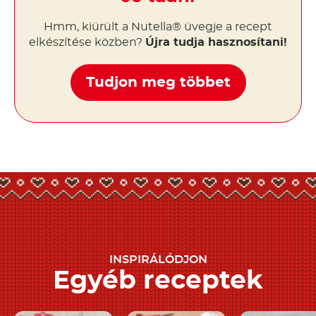
Hmm, kiürült a Nutella® üvegje a recept
elkészítése közben?
Újra tudja hasznosítani!
Tudjon meg többet
INSPIRÁLÓDJON
Egyéb receptek