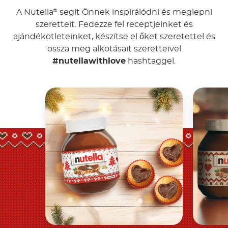
A Nutella
segít Önnek inspirálódni és meglepni
®
szeretteit. Fedezze fel receptjeinket és
ajándékötleteinket, készítse el őket szeretettel és
ossza meg alkotásait szeretteivel
#nutellawithlove
hashtaggel.