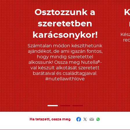
Osztozzunk a
K
Tudjon meg többet
T
szeretetben
karácsonykor!
Kész
re
Számtalan módon készíthetünk
ajándékot, de ami igazán fontos,
hogy mindig szeretettel
alkossunk! Ossza meg Nutella
-
®
val készült alkotását szeretett
barátaival és családtagjaival.
#nutellawithlove
Facebook
Twitter
Email
WhatsApp
Ha tetszett, ossza meg