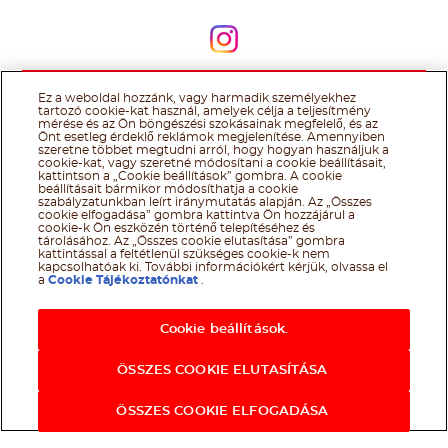
Kövessen minket
Kövessen minket
Ez a weboldal hozzánk, vagy harmadik személyekhez
@Ferrero 2026 All rights reserved.
Nutella® cookie tájékoztató
tartozó cookie-kat használ, amelyek célja a teljesítmény
Felhasználás Feltételei
Technikai információk
Impresszum
Ferrero
mérése és az Ön böngészési szokásainak megfelelő, és az
adatkezelési tájékoztató
Önt esetleg érdeklő reklámok megjelenítése. Amennyiben
szeretne többet megtudni arról, hogy hogyan használjuk a
cookie-kat, vagy szeretné módosítani a cookie beállításait,
kattintson a „Cookie beállítások” gombra. A cookie
beállításait bármikor módosíthatja a cookie
szabályzatunkban leírt iránymutatás alapján. Az „Összes
cookie elfogadása” gombra kattintva Ön hozzájárul a
cookie-k Ön eszközén történő telepítéséhez és
tárolásához. Az „Összes cookie elutasítása” gombra
kattintással a feltétlenül szükséges cookie-k nem
kapcsolhatóak ki. További információkért kérjük, olvassa el
a
Cookie Tájékoztatónkat
.
Cookie beállítások.
ÖSSZES COOKIE ELUTASÍTÁSA
ÖSSZES COOKIE ELFOGADÁSA