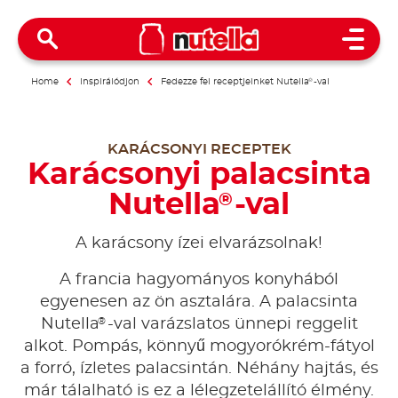
Open 
Home
Inspirálódjon
Fedezze fel receptjeinket Nutella
®
-val
KARÁCSONYI RECEPTEK
Karácsonyi palacsinta
Nutella
-val
®
A karácsony ízei elvarázsolnak!
A francia hagyományos konyhából
egyenesen az ön asztalára. A palacsinta
®
Nutella
-val varázslatos ünnepi reggelit
alkot. Pompás, könnyű mogyorókrém-fátyol
a forró, ízletes palacsintán. Néhány hajtás, és
már tálalható is ez a lélegzetelállító élmény.