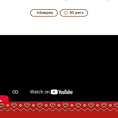
Közepes
50 perc