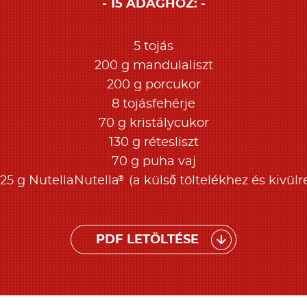
15 ADAGHOZ:
5 tojás
200 g mandulaliszt
200 g porcukor
8 tojásfehérje
70 g kristálycukor
130 g rétesliszt
70 g puha vaj
®
25 g NutellaNutella
(a külső töltelékhez és kivülr
PDF LETÖLTÉSE