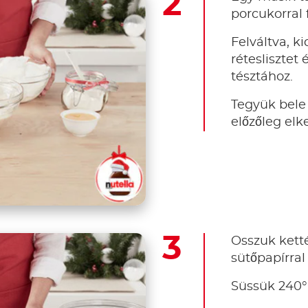
porcukorral f
Felváltva, k
réteslisztet é
tésztához.
Tegyük bele 
előzőleg elk
Osszuk ketté
sütőpapírral 
Süssük 240°C