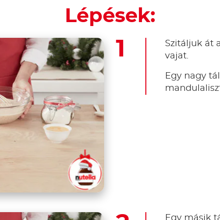
Lépések:
Szitáljuk át 
vajat.
Egy nagy tálb
mandulaliszt
Egy másik t