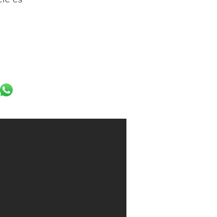
ele és
k
er
ail
WhatsApp