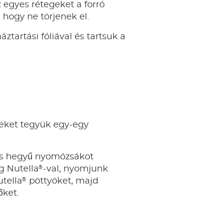
 egyes rétegeket a forró
, hogy ne törjenek el.
áztartási fóliával és tartsuk a
geket tegyük egy-egy
s hegyű nyomózsákot
®
g Nutella
-val, nyomjunk
®
tella
pöttyöket, majd
őket.