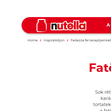
A
Home
Inspirálódjon
Fedezze fel receptjeinket
Fat
Sok rét
kará
tortate