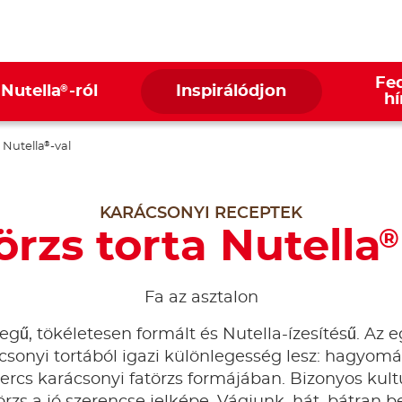
Fed
®
 Nutella
-ról
Inspirálódjon
hí
 Nutella
-val
®
KARÁCSONYI RECEPTEK
örzs torta Nutella
®
Fa az asztalon
egű, tökéletesen formált és Nutella-ízesítésű. Az 
csonyi tortából igazi különlegesség lesz: hagyom
kercs karácsonyi fatörzs formájában. Bizonyos kul