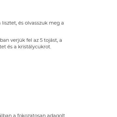
a lisztet, és olvasszuk meg a
an verjük fel az 5 tojást, a
et és a kristálycukrot.
álban a fokozatosan adagolt