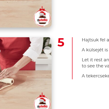
Hajtsuk fel a
A külsejét i
Let it rest a
to see the va
A tekercseket