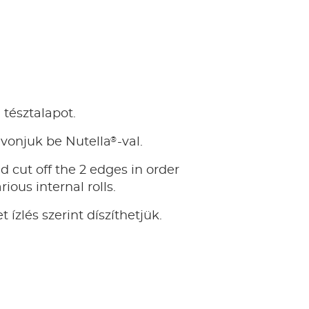
 tésztalapot.
®
s vonjuk be Nutella
-val.
nd cut off the 2 edges in order
rious internal rolls.
 ízlés szerint díszíthetjük.