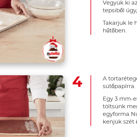
Vegyük ki az
tepsiből úgy
Takarjuk le h
hűtőben.
A tortaréte
sütőpapírra.
Egy 3 mm-e
töltsünk me
egyforma Nu
kenjük szét 