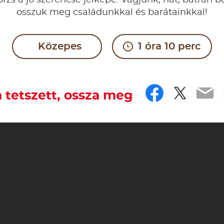
örzs a jó szerencse jelképe. Vágjunk, hát, bátran b
osszuk meg családunkkal és barátainkkal!
Közepes
1 óra 10 perc
Faceboo
Twitt
Em
 tetszett, ossza meg