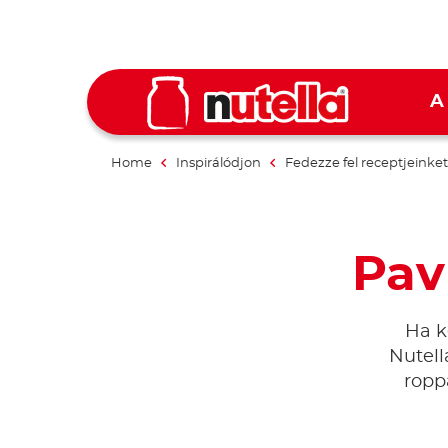
A
Home
Inspirálódjon
Fedezze fel receptjeinket
Pav
Ha k
Nutell
ropp