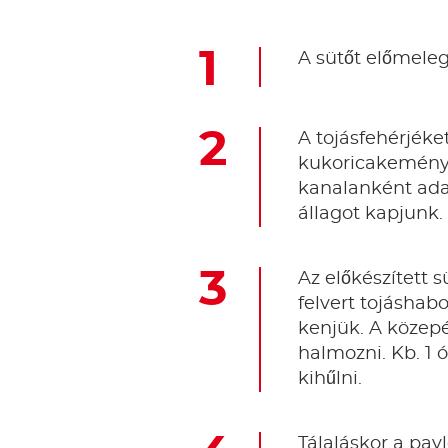
A sütőt előmeleg
A tojásfehérjék
kukoricakeményít
kanalanként adag
állagot kapjunk.
Az előkészített 
felvert tojáshab
kenjük. A közep
halmozni. Kb. 1 
kihűlni.
Tálaláskor a pa