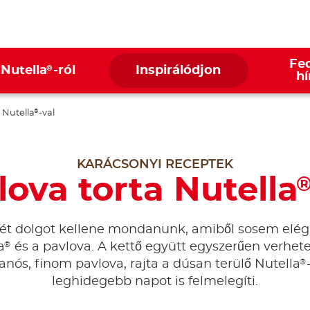
Fed
®
 Nutella
-ról
Inspirálódjon
hí
 Nutella
-val
®
KARÁCSONYI RECEPTEK
lova torta Nutella
ét dolgot kellene mondanunk, amiből sosem elég,
®
a
és a pavlova. A kettő együtt egyszerűen verhete
®
anós, finom pavlova, rajta a dúsan terülő Nutella
leghidegebb napot is felmelegíti.