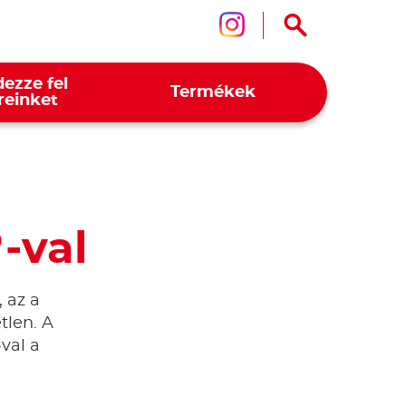
Kövessen mink
ezze fel
Termékek
reinket
-val
®
 az a
tlen. A
-val a