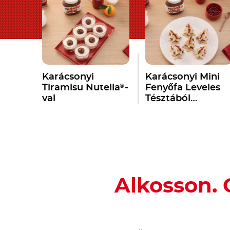
Karácsonyi
Karácsonyi Mini
®
Tiramisu Nutella
-
Fenyőfa Leveles
val
Tésztából
®
Nutella
-val
Alkosson. 