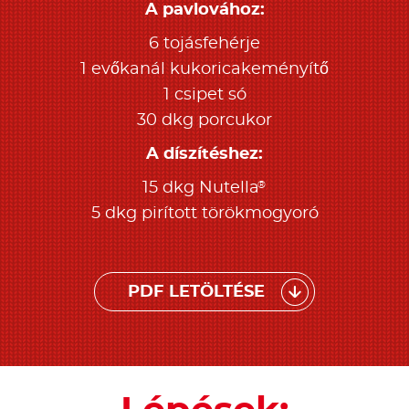
A pavlovához:
6 tojásfehérje
1 evőkanál kukoricakeményítő
1 csipet só
30 dkg porcukor
A díszítéshez:
®
15 dkg Nutella
5 dkg pirított törökmogyoró
PDF LETÖLTÉSE