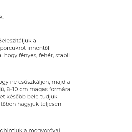
k.
leszitáljuk a
 porcukrot innentől
hogy fényes, fehér, stabil
hogy ne csúszkáljon, majd a
őjű, 8–10 cm magas formára
et később bele tudjuk
sütőben hagyjuk teljesen
eghintjük a mogyoróval.