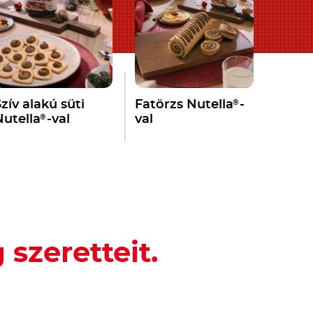
®
zív alakú süti
Fatörzs Nutella
-
®
Nutella
-val
val
szeretteit.