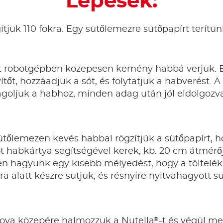
Lépések:
ítjük 110 fokra. Egy sütőlemezre sütőpapírt terítün
et robotgépben közepesen kemény habbá verjük. Be
őt, hozzáadjuk a sót, és folytatjuk a habverést. A
oljuk a habhoz, minden adag után jól eldolgozva, 
sütőlemezen kevés habbal rögzítjük a sütőpapírt, 
ot habkártya segítségével kerek, kb. 20 cm átmér
én hagyunk egy kisebb mélyedést, hogy a töltelék
óra alatt készre sütjük, és résnyire nyitvahagyott 
®
vlova közepére halmozzuk a Nutella
-t és végül m