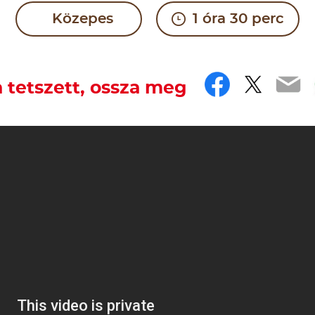
Közepes
1 óra 30 perc
Faceboo
Twitt
Em
 tetszett, ossza meg