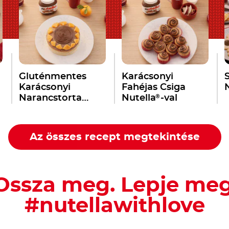
Gluténmentes
Karácsonyi
S
Karácsonyi
Fahéjas Csiga
®
Narancstorta
Nutella
-val
®
Nutella
-val
Az összes recept megtekintése
Ossza meg. Lepje meg 
#nutellawithlove